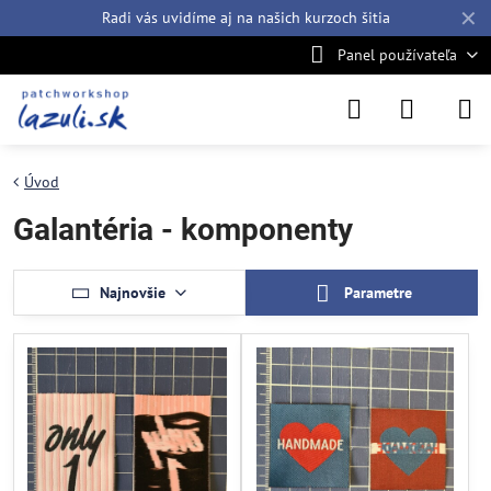
✕
Radi vás uvidíme aj na našich
kurzoch šitia
Panel používateľa
Úvod
Galantéria - komponenty
Najnovšie
Parametre