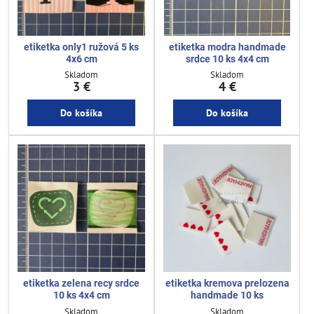
etiketka only1 ružová 5 ks
etiketka modra handmade
4x6 cm
srdce 10 ks 4x4 cm
Skladom
Skladom
3 €
4 €
Do košíka
Do košíka
etiketka zelena recy srdce
etiketka kremova prelozena
10 ks 4x4 cm
handmade 10 ks
Skladom
Skladom