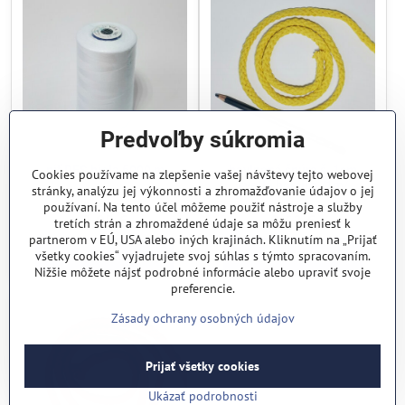
Predvoľby súkromia
niť PES biela 5000 m
bavlnená šnúra š. 1cm
Cookies používame na zlepšenie vašej návštevy tejto webovej
svetlá horčica /1m/
stránky, analýzu jej výkonnosti a zhromažďovanie údajov o jej
Skladom
Skladom
používaní. Na tento účel môžeme použiť nástroje a služby
2,05 €
0,62 €
tretích strán a zhromaždené údaje sa môžu preniesť k
partnerom v EÚ, USA alebo iných krajinách. Kliknutím na „Prijať
Do košíka
Do košíka
všetky cookies“ vyjadrujete svoj súhlas s týmto spracovaním.
Nižšie môžete nájsť podrobné informácie alebo upraviť svoje
preferencie.
Zásady ochrany osobných údajov
Prijať všetky cookies
Ukázať podrobnosti