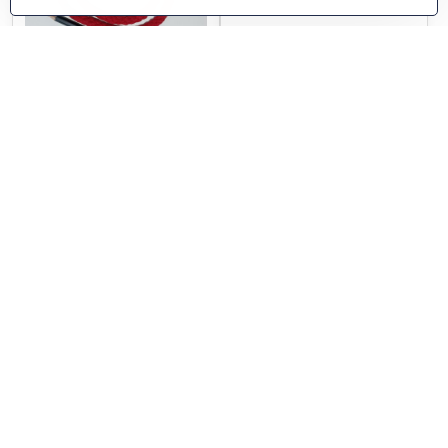
bavlnená šnúra š. 1cm
Performance Candy Cane
červená /1m/
109 Dandelion 200g
Skladom
Skladom
0,62 €
11,28 €
Do košíka
Do košíka
Performance Candy Cane
Performance Candy Cane
106 Succulent 200g
101 Rose 200g