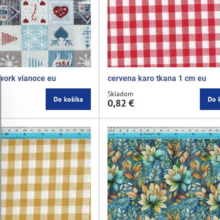
work vianoce eu
cervena karo tkana 1 cm eu
Skladom
Do košíka
Do 
0,82 €