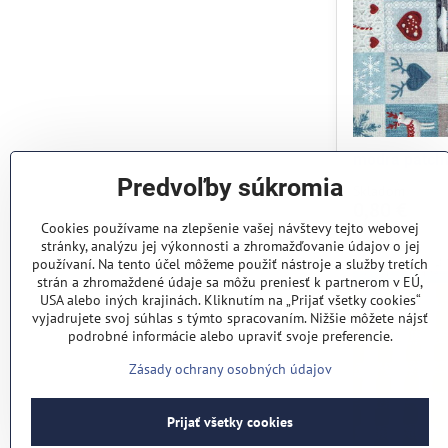
modra patch
Predvoľby súkromia
Skladom
0,80 €
Cookies používame na zlepšenie vašej návštevy tejto webovej
stránky, analýzu jej výkonnosti a zhromažďovanie údajov o jej
používaní. Na tento účel môžeme použiť nástroje a služby tretích
strán a zhromaždené údaje sa môžu preniesť k partnerom v EÚ,
USA alebo iných krajinách. Kliknutím na „Prijať všetky cookies“
vyjadrujete svoj súhlas s týmto spracovaním. Nižšie môžete nájsť
podrobné informácie alebo upraviť svoje preferencie.
Zásady ochrany osobných údajov
Prijať všetky cookies