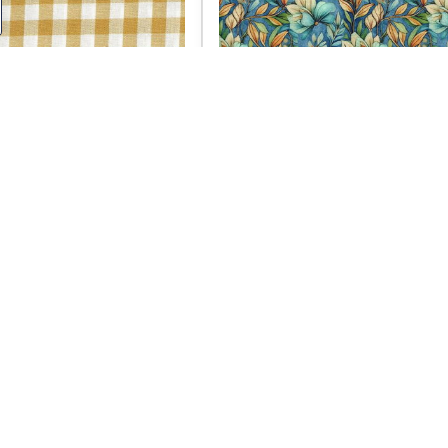
karo tkana 1 cm eu
modra zelena kvety jesen eu
Skladom
Do košíka
Do 
0,80 €