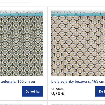
y zelena š. 165 cm eu
biela vejariky bezova š. 165 cm
Skladom
Do košíka
Do 
0,70 €