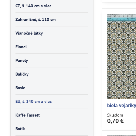
CZ, š. 140 cm a viac
Zahraničné, š. 110 cm
Vianočné látky
Flanel
Panely
Balíčky
Basic
EU, š. 140 cm a viac
biela vejarik
Kaffe Fassett
Skladom
0,70 €
Batik