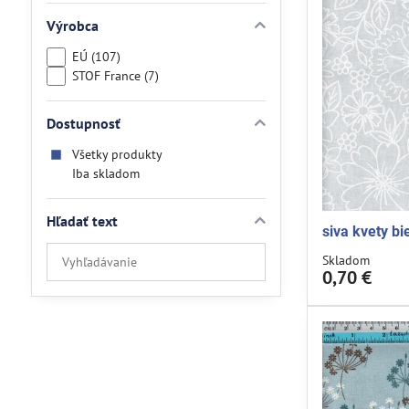
Výrobca
EÚ (107)
STOF France (7)
Dostupnosť
Všetky produkty
Iba skladom
Hľadať text
siva kvety bi
Prehľadať
Skladom
výsledky
0,70 €
filtra
fulltextom