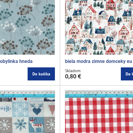
obylinka hneda
biela modra zimne domceky eu
Skladom
Do košíka
Do 
0,80 €