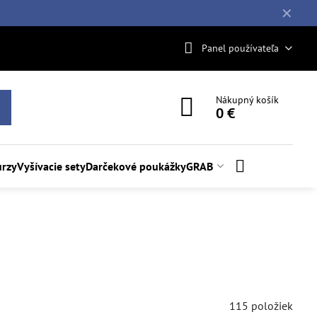
✕
Panel používateľa
Nákupný košík
0 €
rzy
Vyšívacie sety
Darčekové poukážky
GRAB
115
položiek