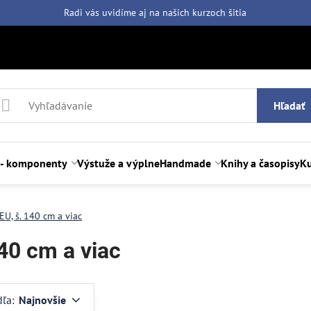
Radi vás uvidíme aj na našich
kurzoch šitia
Hľadať
 - komponenty
Výstuže a výplne
Handmade
Knihy a časopisy
Ku
EU, š. 140 cm a viac
140 cm a viac
dľa:
Najnovšie