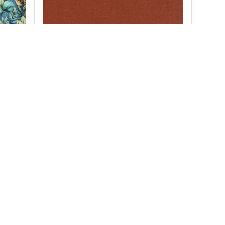
hneda toffee eu
Skladom
košíka
Do košíka
0,70 €