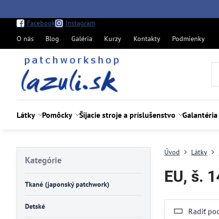
Facebook
Instagram
O nás
Blog
Galéria
Kurzy
Kontakty
Podmienky
Látky
Pomôcky
Šijacie stroje a príslušenstvo
Galantéria
Úvod
Látky
Kategórie
EU, š. 
Tkané (japonský patchwork)
Detské
Radiť po