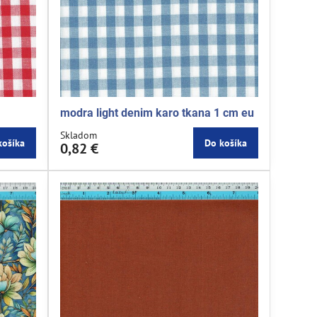
modra light denim karo tkana 1 cm eu
Skladom
košíka
Do košíka
0,82 €