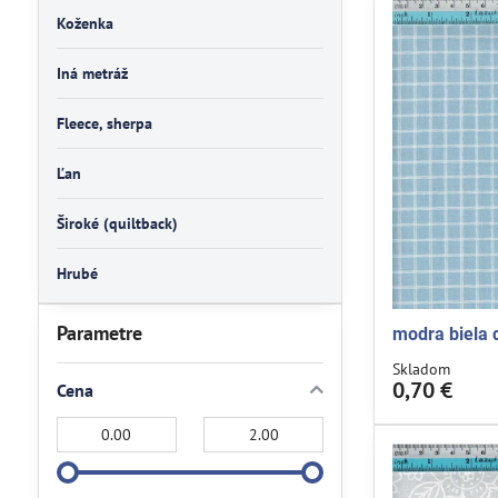
Koženka
Iná metráž
Fleece, sherpa
Ľan
Široké (quiltback)
Hrubé
Parametre
modra biela 
Skladom
0,70 €
Cena
Od:
Do: