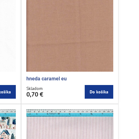
hneda caramel eu
Skladom
košíka
Do košíka
0,70 €