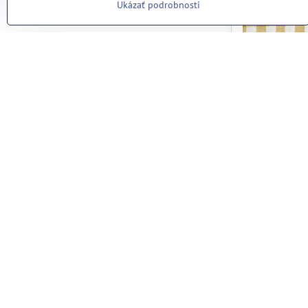
Ukázať podrobnosti
zlta horcica 
Skladom
0,82 €