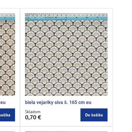
 eu
biela vejariky siva š. 165 cm eu
Skladom
košíka
Do košíka
0,70 €