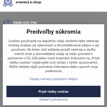
overený e-shop
0948 028 796
Predvoľby súkromia
info​@lazuli​.sk
Cookies používame na zlepšenie vašej návštevy tejto webovej
Lazuli s​.r​.o​.
stránky, analýzu jej výkonnosti a zhromažďovanie údajov o jej
používaní. Na tento účel môžeme použiť nástroje a služby
tretích strán a zhromaždené údaje sa môžu preniesť k
Predajňa
partnerom v EÚ, USA alebo iných krajinách. Kliknutím na „Prijať
všetky cookies“ vyjadrujete svoj súhlas s týmto spracovaním.
Nové Zámky, Pri gymnáziu 6
Nižšie môžete nájsť podrobné informácie alebo upraviť svoje
preferencie.
(slepá ulica), v tesnej blízkosti centra mesta, parkovanie v ulici
Zásady ochrany osobných údajov
Prijať všetky cookies
©
2026
Copyright
Predvoľby súkromia
Zásady ochrany osobných údajov
Ukázať podrobnosti
Vytvorené pomocou:
BiznisWeb.sk