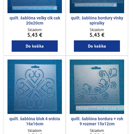
quilt. šablóna velky cik cak
quilt. šablóna bordury vlnky
20x20cm
spiralky
Skladom
Skladom
5,43 €
5,43 €
Do košíka
Do košíka
quilt. šablóna blok 4 srdcia
quilt. šablóna bordura + roh
16x16cm
9 rozmer 15x12cm
Skladom
Skladom