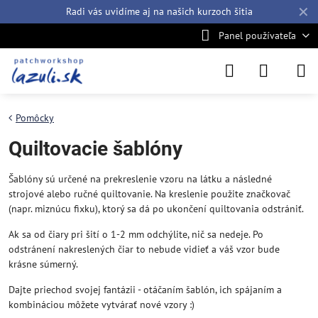
✕
Radi vás uvidíme aj na našich
kurzoch šitia
Panel používateľa
Pomôcky
Quiltovacie šablóny
Šablóny sú určené na prekreslenie vzoru na látku a následné
strojové alebo ručné quiltovanie. Na kreslenie použite značkovač
(napr. miznúcu fixku), ktorý sa dá po ukončení quiltovania odstrániť.
Ak sa od čiary pri šití o 1-2 mm odchýlite, nič sa nedeje. Po
odstránení nakreslených čiar to nebude vidieť a váš vzor bude
krásne súmerný.
Dajte priechod svojej fantázii - otáčaním šablón, ich spájaním a
kombináciou môžete vytvárať nové vzory :)