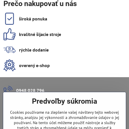
Prečo nakupovať u nás
široká ponuka
kvalitné šijacie stroje
rýchle dodanie
overený e-shop
0948 028 796
Predvoľby súkromia
info​@lazuli​.sk
Cookies používame na zlepšenie vašej návštevy tejto webovej
Lazuli s​.r​.o​.
stránky, analýzu jej výkonnosti a zhromažďovanie údajov o jej
používaní. Na tento účel môžeme použiť nástroje a služby
tretích strán a zhromaždené údaje sa môžu preniesť k