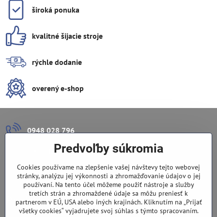
široká ponuka
kvalitné šijacie stroje
rýchle dodanie
overený e-shop
0948 028 796
Predvoľby súkromia
info​@lazuli​.sk
Cookies používame na zlepšenie vašej návštevy tejto webovej
Lazuli s​.r​.o​.
stránky, analýzu jej výkonnosti a zhromažďovanie údajov o jej
používaní. Na tento účel môžeme použiť nástroje a služby
tretích strán a zhromaždené údaje sa môžu preniesť k
Predajňa
partnerom v EÚ, USA alebo iných krajinách. Kliknutím na „Prijať
všetky cookies“ vyjadrujete svoj súhlas s týmto spracovaním.