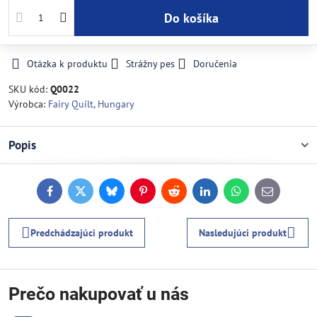
Do košíka
Otázka k produktu
Strážny pes
Doručenia
SKU kód:
Q0022
Výrobca:
Fairy Quilt, Hungary
Popis
Facebook
Twitter
Bluesky
Pinterest
Reddit
LinkedIn
WhatsApp
E-
mail
Predchádzajúci produkt
Nasledujúci produkt
Prečo nakupovať u nás