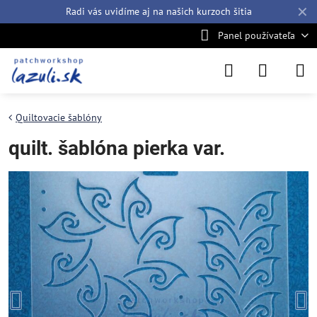
✕
Radi vás uvidíme aj na našich
kurzoch šitia
Panel používateľa
Quiltovacie šablóny
quilt. šablóna pierka var.