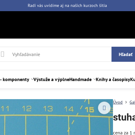
Radi vás uvidíme aj na našich
kurzoch šitia
Hľadať
 - komponenty
Výstuže a výplne
Handmade
Knihy a časopisy
Ku
Úvod
Ga
stuh
cena za 1 