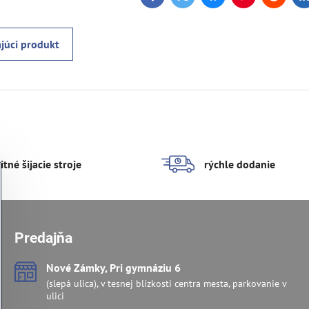
Facebook
Twitter
Bluesky
Pinterest
Reddit
L
júci produkt
itné šijacie stroje
rýchle dodanie
Predajňa
Nové Zámky, Pri gymnáziu 6
(slepá ulica), v tesnej blízkosti centra mesta, parkovanie v
ulici