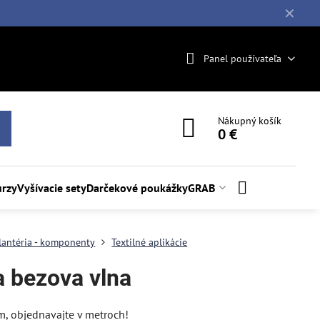
✕
Panel používateľa
Nákupný košík
0 €
rzy
Vyšívacie sety
Darčekové poukážky
GRAB
lantéria - komponenty
Textilné aplikácie
a bezova vlna
m, objednavajte v metroch!