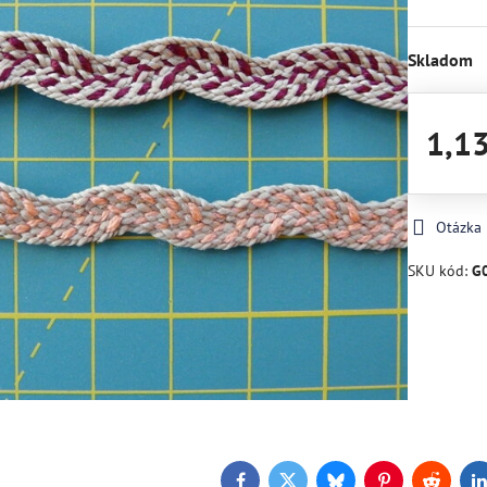
Skladom
1,1
Otázka
SKU kód:
G