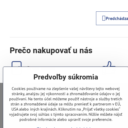
Predchádza
Prečo nakupovať u nás
široká ponuka
kval
Predvoľby súkromia
Cookies používame na zlepšenie vašej návštevy tejto webovej
stránky, analýzu jej výkonnosti a zhromažďovanie údajov o jej
používaní. Na tento účel môžeme použiť nástroje a služby tretích
0948 028 796
strán a zhromaždené údaje sa môžu preniesť k partnerom v EÚ,
USA alebo iných krajinách. Kliknutím na „Prijať všetky cookies“
info​@lazuli​.sk
vyjadrujete svoj súhlas s týmto spracovaním. Nižšie môžete nájsť
podrobné informácie alebo upraviť svoje preferencie.
Lazuli s​.r​.o​.