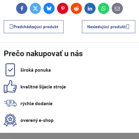
Facebook
Twitter
Bluesky
Pinterest
Reddit
LinkedIn
WhatsApp
E-
mail
Predchádzajúci produkt
Nasledujúci produkt
Prečo nakupovať u nás
široká ponuka
kvalitné šijacie stroje
rýchle dodanie
overený e-shop