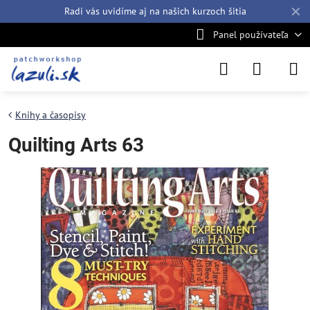
✕
Radi vás uvidíme aj na našich
kurzoch šitia
Panel používateľa
Knihy a časopisy
Quilting Arts 63