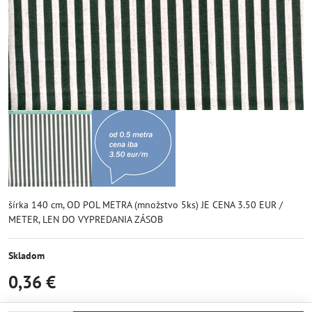
šírka 140 cm, OD POL METRA (množstvo 5ks) JE CENA 3.50 EUR /
METER, LEN DO VYPREDANIA ZÁSOB
Skladom
0,36 €