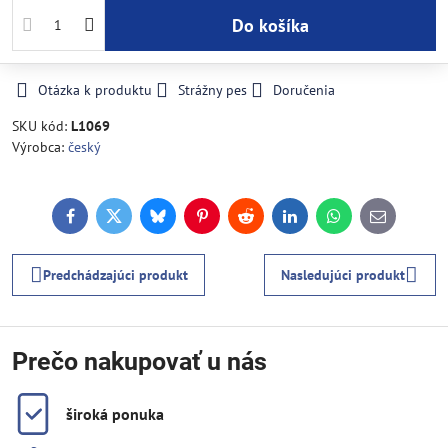
Do košíka
Otázka k produktu
Strážny pes
Doručenia
SKU kód:
L1069
Výrobca:
český
Facebook
Twitter
Bluesky
Pinterest
Reddit
LinkedIn
WhatsApp
E-
mail
Predchádzajúci produkt
Nasledujúci produkt
Prečo nakupovať u nás
široká ponuka