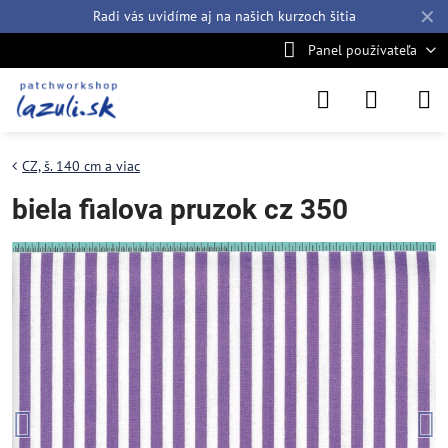
✕
Radi vás uvidíme aj na našich
kurzoch šitia
Panel používateľa
CZ, š. 140 cm a viac
biela fialova pruzok cz 350