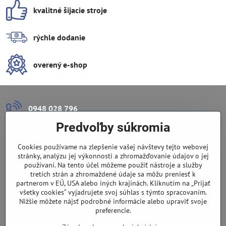
kvalitné šijacie stroje
rýchle dodanie
overený e-shop
0948 028 796
Predvoľby súkromia
info​@lazuli​.sk
Cookies používame na zlepšenie vašej návštevy tejto webovej
Lazuli s​.r​.o​.
stránky, analýzu jej výkonnosti a zhromažďovanie údajov o jej
používaní. Na tento účel môžeme použiť nástroje a služby
tretích strán a zhromaždené údaje sa môžu preniesť k
Predajňa
partnerom v EÚ, USA alebo iných krajinách. Kliknutím na „Prijať
všetky cookies“ vyjadrujete svoj súhlas s týmto spracovaním.
Nové Zámky, Pri gymnáziu 6
Nižšie môžete nájsť podrobné informácie alebo upraviť svoje
preferencie.
(slepá ulica), v tesnej blízkosti centra mesta, parkovanie v ulici