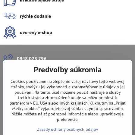
rýchle dodanie
overený e-shop
0948 028 796
Predvoľby súkromia
info​@lazuli​.sk
Cookies používame na zlepšenie vašej návštevy tejto webovej
Lazuli s​.r​.o​.
stránky, analýzu jej výkonnosti a zhromažďovanie údajov o jej
používaní. Na tento účel môžeme použiť nástroje a služby
tretích strán a zhromaždené údaje sa môžu preniesť k
Predajňa
partnerom v EÚ, USA alebo iných krajinách. Kliknutím na „Prijať
všetky cookies“ vyjadrujete svoj súhlas s týmto spracovaním.
Nové Zámky, Pri gymnáziu 6
Nižšie môžete nájsť podrobné informácie alebo upraviť svoje
preferencie.
(slepá ulica), v tesnej blízkosti centra mesta, parkovanie v ulici
Zásady ochrany osobných údajov