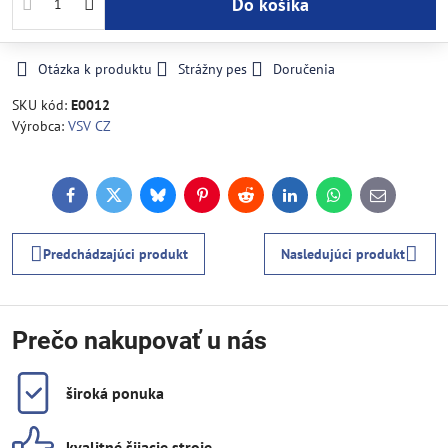
Do košíka
Otázka k produktu
Strážny pes
Doručenia
SKU kód:
E0012
Výrobca:
VSV CZ
Facebook
Twitter
Bluesky
Pinterest
Reddit
LinkedIn
WhatsApp
E-
mail
Predchádzajúci produkt
Nasledujúci produkt
Prečo nakupovať u nás
široká ponuka
kvalitné šijacie stroje