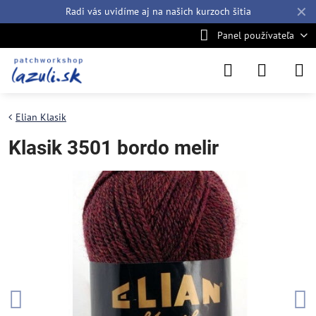
✕
Radi vás uvidíme aj na našich
kurzoch šitia
Panel používateľa
Elian Klasik
Klasik 3501 bordo melir