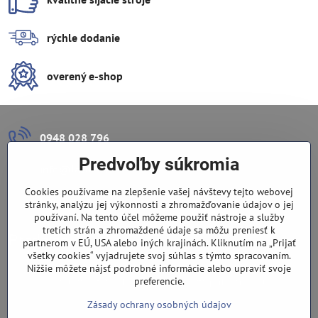
rýchle dodanie
overený e-shop
0948 028 796
Predvoľby súkromia
info​@lazuli​.sk
Cookies používame na zlepšenie vašej návštevy tejto webovej
Lazuli s​.r​.o​.
stránky, analýzu jej výkonnosti a zhromažďovanie údajov o jej
používaní. Na tento účel môžeme použiť nástroje a služby
tretích strán a zhromaždené údaje sa môžu preniesť k
Predajňa
partnerom v EÚ, USA alebo iných krajinách. Kliknutím na „Prijať
všetky cookies“ vyjadrujete svoj súhlas s týmto spracovaním.
Nové Zámky, Pri gymnáziu 6
Nižšie môžete nájsť podrobné informácie alebo upraviť svoje
preferencie.
(slepá ulica), v tesnej blízkosti centra mesta, parkovanie v ulici
Zásady ochrany osobných údajov