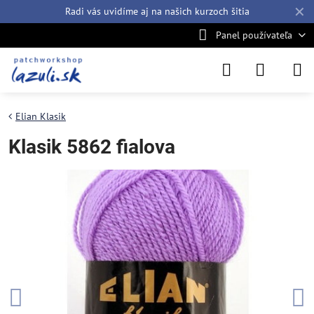
✕
Radi vás uvidíme aj na našich
kurzoch šitia
Panel používateľa
Elian Klasik
Klasik 5862 fialova