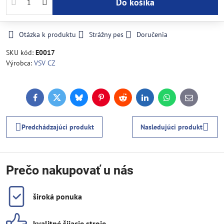
Do košíka
Otázka k produktu
Strážny pes
Doručenia
SKU kód:
E0017
Výrobca:
VSV CZ
Facebook
Twitter
Bluesky
Pinterest
Reddit
LinkedIn
WhatsApp
E-
mail
Predchádzajúci produkt
Nasledujúci produkt
Prečo nakupovať u nás
široká ponuka
kvalitné šijacie stroje