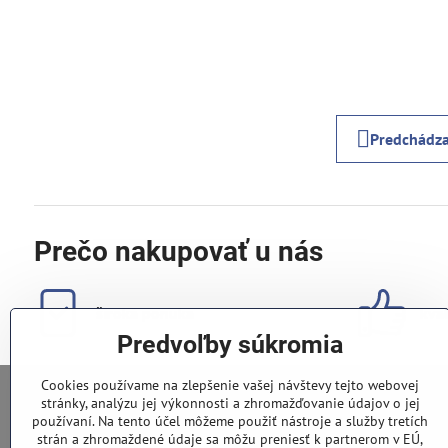
Predchádza
Prečo nakupovať u nás
široká ponuka
kval
Predvoľby súkromia
Cookies používame na zlepšenie vašej návštevy tejto webovej
stránky, analýzu jej výkonnosti a zhromažďovanie údajov o jej
používaní. Na tento účel môžeme použiť nástroje a služby tretích
0948 028 796
strán a zhromaždené údaje sa môžu preniesť k partnerom v EÚ,