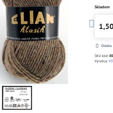
Skladom
1,5
Otázka
SKU kód:
E
Výrobca:
VS