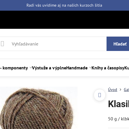
Radi vás uvidíme aj na našich
kurzoch šitia
Hľadať
 - komponenty
Výstuže a výplne
Handmade
Knihy a časopisy
Ku
Úvod
Ga
Klas
50 g / klb