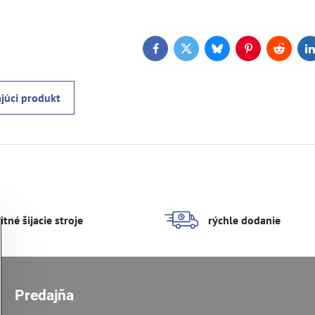
Facebook
Twitter
Bluesky
Pinterest
Reddit
L
júci produkt
itné šijacie stroje
rýchle dodanie
Predajňa