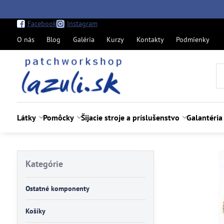
Facebook
Instagram
O nás
Blog
Galéria
Kurzy
Kontakty
Podmienky
Látky
Pomôcky
Šijacie stroje a príslušenstvo
Galantéria
Kategórie
Ostatné komponenty
Košíky