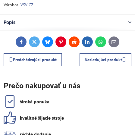
Výrobca:
VSV CZ
Popis
Facebook
Twitter
Bluesky
Pinterest
Reddit
LinkedIn
WhatsApp
E-
mail
Predchádzajúci produkt
Nasledujúci produkt
Prečo nakupovať u nás
široká ponuka
kvalitné šijacie stroje
rýchle dodanie