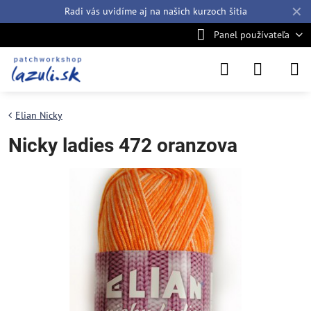
✕
Radi vás uvidíme aj na našich
kurzoch šitia
Panel používateľa
Elian Nicky
Nicky ladies 472 oranzova