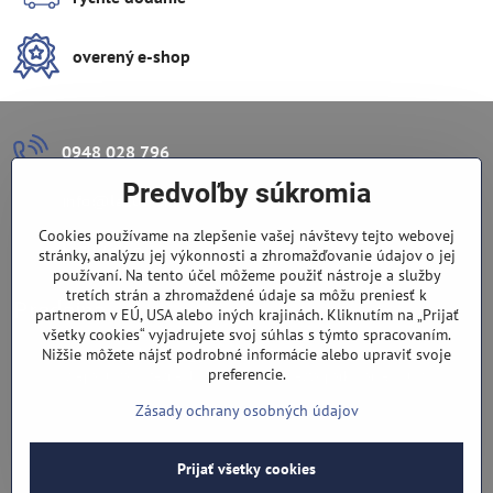
overený e-shop
0948 028 796
Predvoľby súkromia
info​@lazuli​.sk
Cookies používame na zlepšenie vašej návštevy tejto webovej
Lazuli s​.r​.o​.
stránky, analýzu jej výkonnosti a zhromažďovanie údajov o jej
používaní. Na tento účel môžeme použiť nástroje a služby
tretích strán a zhromaždené údaje sa môžu preniesť k
Predajňa
partnerom v EÚ, USA alebo iných krajinách. Kliknutím na „Prijať
všetky cookies“ vyjadrujete svoj súhlas s týmto spracovaním.
Nové Zámky, Pri gymnáziu 6
Nižšie môžete nájsť podrobné informácie alebo upraviť svoje
preferencie.
(slepá ulica), v tesnej blízkosti centra mesta, parkovanie v ulici
Zásady ochrany osobných údajov
Prijať všetky cookies
©
2026
Copyright
Predvoľby súkromia
Zásady ochrany osobných údajov