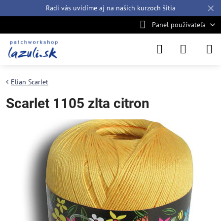
✕
Radi vás uvidíme aj na našich
kurzoch šitia
Panel používateľa
Elian Scarlet
Scarlet 1105 zlta citron