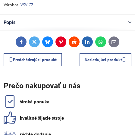
Výrobca:
VSV CZ
Popis
Facebook
Twitter
Bluesky
Pinterest
Reddit
LinkedIn
WhatsApp
E-
mail
Predchádzajúci produkt
Nasledujúci produkt
Prečo nakupovať u nás
široká ponuka
kvalitné šijacie stroje
rýchle dodanie