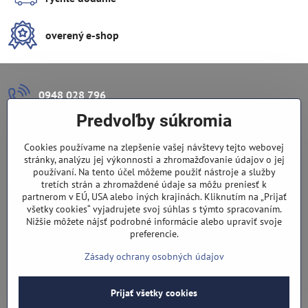
overený e-shop
0948 028 796
Predvoľby súkromia
info​@lazuli​.sk
Cookies používame na zlepšenie vašej návštevy tejto webovej
Lazuli s​.r​.o​.
stránky, analýzu jej výkonnosti a zhromažďovanie údajov o jej
používaní. Na tento účel môžeme použiť nástroje a služby
tretích strán a zhromaždené údaje sa môžu preniesť k
Predajňa
partnerom v EÚ, USA alebo iných krajinách. Kliknutím na „Prijať
všetky cookies“ vyjadrujete svoj súhlas s týmto spracovaním.
Nové Zámky, Pri gymnáziu 6
Nižšie môžete nájsť podrobné informácie alebo upraviť svoje
preferencie.
(slepá ulica), v tesnej blízkosti centra mesta, parkovanie v ulici
Zásady ochrany osobných údajov
Prijať všetky cookies
©
2026
Copyright
Predvoľby súkromia
Zásady ochrany osobných údajov