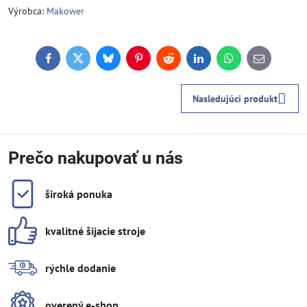
Výrobca:
Makower
Facebook
Twitter
Bluesky
Pinterest
Reddit
LinkedIn
WhatsApp
E-
mail
Nasledujúci produkt
Prečo nakupovať u nás
široká ponuka
kvalitné šijacie stroje
rýchle dodanie
overený e-shop