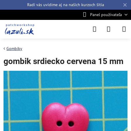
✕
Radi vás uvidíme aj na našich
kurzoch šitia
Panel používateľa
Gombíky
gombik srdiecko cervena 15 mm