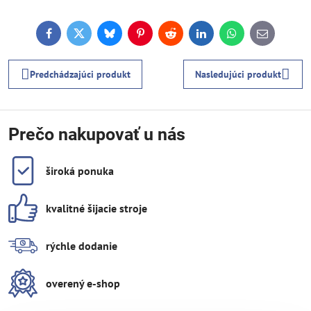
Facebook
Twitter
Bluesky
Pinterest
Reddit
LinkedIn
WhatsApp
E-
mail
Predchádzajúci produkt
Nasledujúci produkt
Prečo nakupovať u nás
široká ponuka
kvalitné šijacie stroje
rýchle dodanie
overený e-shop