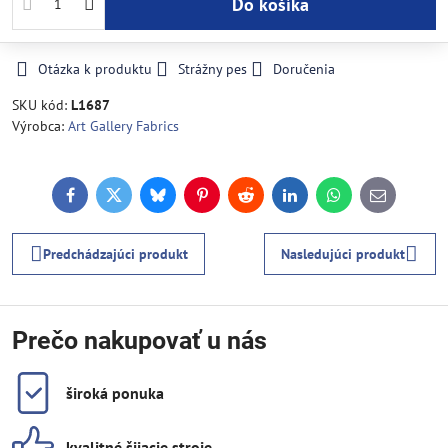
Do košíka
Otázka k produktu
Strážny pes
Doručenia
SKU kód:
L1687
Výrobca:
Art Gallery Fabrics
Facebook
Twitter
Bluesky
Pinterest
Reddit
LinkedIn
WhatsApp
E-
mail
Predchádzajúci produkt
Nasledujúci produkt
Prečo nakupovať u nás
široká ponuka
kvalitné šijacie stroje