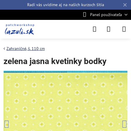
✕
Radi vás uvidíme aj na našich
kurzoch šitia
Panel používateľa
Zahraničné, š. 110 cm
zelena jasna kvetinky bodky