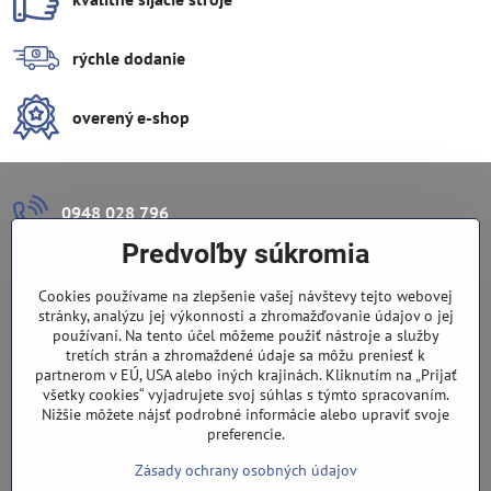
rýchle dodanie
overený e-shop
0948 028 796
Predvoľby súkromia
info​@lazuli​.sk
Cookies používame na zlepšenie vašej návštevy tejto webovej
Lazuli s​.r​.o​.
stránky, analýzu jej výkonnosti a zhromažďovanie údajov o jej
používaní. Na tento účel môžeme použiť nástroje a služby
tretích strán a zhromaždené údaje sa môžu preniesť k
Predajňa
partnerom v EÚ, USA alebo iných krajinách. Kliknutím na „Prijať
všetky cookies“ vyjadrujete svoj súhlas s týmto spracovaním.
Nové Zámky, Pri gymnáziu 6
Nižšie môžete nájsť podrobné informácie alebo upraviť svoje
preferencie.
(slepá ulica), v tesnej blízkosti centra mesta, parkovanie v ulici
Zásady ochrany osobných údajov