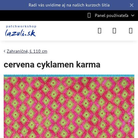
✕
Radi vás uvidíme aj na našich
kurzoch šitia
Panel používateľa
Zahraničné, š. 110 cm
cervena cyklamen karma