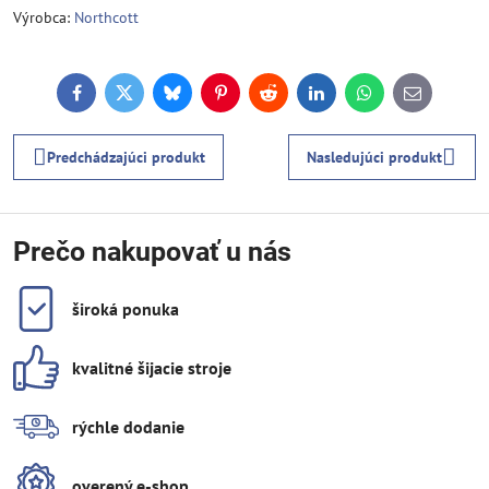
Výrobca:
Northcott
Facebook
Twitter
Bluesky
Pinterest
Reddit
LinkedIn
WhatsApp
E-
mail
Predchádzajúci produkt
Nasledujúci produkt
Prečo nakupovať u nás
široká ponuka
kvalitné šijacie stroje
rýchle dodanie
overený e-shop