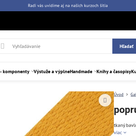
Radi vás uvidíme aj na našich
kurzoch šitia
Hľadať
 - komponenty
Výstuže a výplne
Handmade
Knihy a časopisy
Ku
Úvod
Ga
popr
tkaný bavl
viac