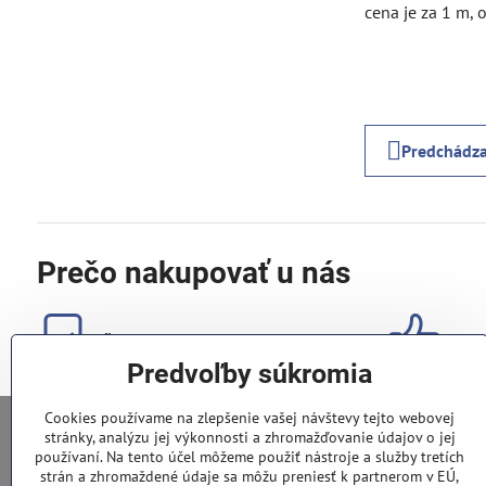
cena je za 1 m, 
Predchádza
Prečo nakupovať u nás
široká ponuka
kval
Predvoľby súkromia
Cookies používame na zlepšenie vašej návštevy tejto webovej
stránky, analýzu jej výkonnosti a zhromažďovanie údajov o jej
používaní. Na tento účel môžeme použiť nástroje a služby tretích
0948 028 796
strán a zhromaždené údaje sa môžu preniesť k partnerom v EÚ,