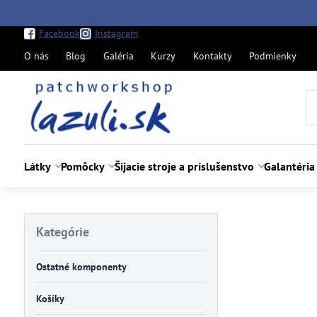
Facebook
Instagram
O nás
Blog
Galéria
Kurzy
Kontakty
Podmienky
Látky
Pomôcky
Šijacie stroje a príslušenstvo
Galantéria
Kategórie
Ostatné komponenty
Košíky