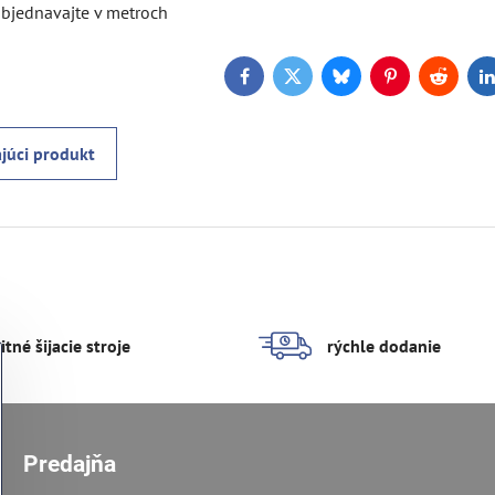
objednavajte v metroch
Facebook
Twitter
Bluesky
Pinterest
Reddit
L
júci produkt
itné šijacie stroje
rýchle dodanie
Predajňa