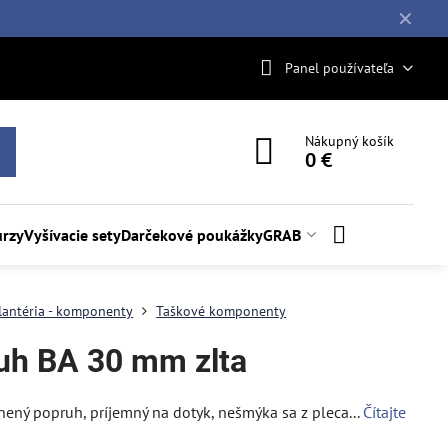
✕
Panel používateľa
Nákupný košík
0 €
rzy
Vyšívacie sety
Darčekové poukážky
GRAB
lantéria - komponenty
Taškové komponenty
uh BA 30 mm zlta
nený popruh, príjemný na dotyk, nešmýka sa z pleca...
Čítajte