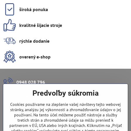
široká ponuka
kvalitné šijacie stroje
rýchle dodanie
overený e-shop
0948 028 796
Predvoľby súkromia
info​@lazuli​.sk
Cookies používame na zlepšenie vašej návštevy tejto webovej
Lazuli s​.r​.o​.
stránky, analýzu jej výkonnosti a zhromažďovanie údajov o jej
používaní. Na tento účel môžeme použiť nástroje a služby
tretích strán a zhromaždené údaje sa môžu preniesť k
Predajňa
partnerom v EÚ, USA alebo iných krajinách. Kliknutím na „Prijať
všetky cookies“ vyjadrujete svoj súhlas s týmto spracovaním.