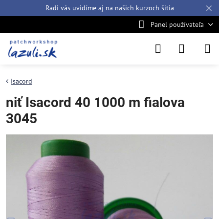
✕
Radi vás uvidíme aj na našich
kurzoch šitia
Panel používateľa
Isacord
niť Isacord 40 1000 m fialova
3045