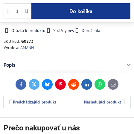
Do košíka
Otázka k produktu
Strážny pes
Doručenia
SKU kód:
G0273
Výrobca:
AMANN
Popis
Facebook
Twitter
Bluesky
Pinterest
Reddit
LinkedIn
WhatsApp
E-
mail
Predchádzajúci produkt
Nasledujúci produkt
Prečo nakupovať u nás