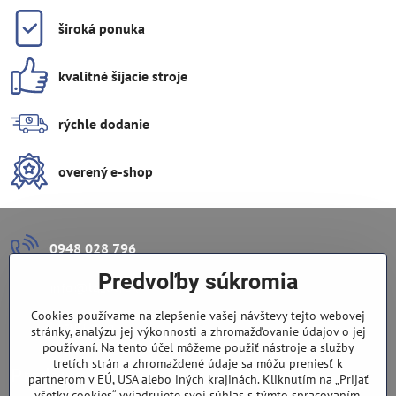
široká ponuka
kvalitné šijacie stroje
rýchle dodanie
overený e-shop
0948 028 796
Predvoľby súkromia
info​@lazuli​.sk
Cookies používame na zlepšenie vašej návštevy tejto webovej
Lazuli s​.r​.o​.
stránky, analýzu jej výkonnosti a zhromažďovanie údajov o jej
používaní. Na tento účel môžeme použiť nástroje a služby
tretích strán a zhromaždené údaje sa môžu preniesť k
Predajňa
partnerom v EÚ, USA alebo iných krajinách. Kliknutím na „Prijať
všetky cookies“ vyjadrujete svoj súhlas s týmto spracovaním.