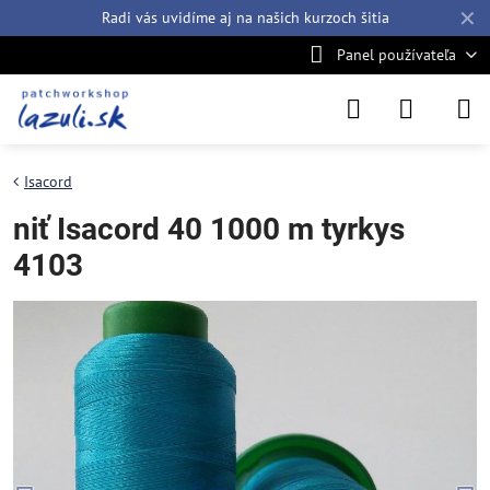
✕
Radi vás uvidíme aj na našich
kurzoch šitia
Panel používateľa
Isacord
niť Isacord 40 1000 m tyrkys
4103