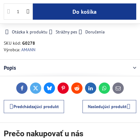
Do košíka
Otázka k produktu
Strážny pes
Doručenia
SKU kód:
G0278
Výrobca:
AMANN
Popis
Facebook
Twitter
Bluesky
Pinterest
Reddit
LinkedIn
WhatsApp
E-
mail
Predchádzajúci produkt
Nasledujúci produkt
Prečo nakupovať u nás