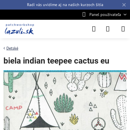
✕
Radi vás uvidíme aj na našich
kurzoch šitia
Panel používateľa
Detské
biela indian teepee cactus eu