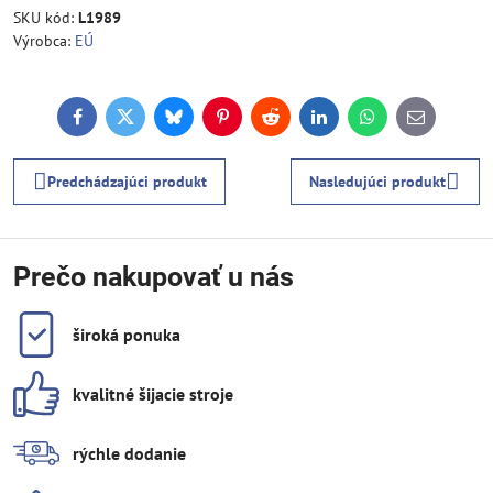
SKU kód:
L1989
Výrobca:
EÚ
Facebook
Twitter
Bluesky
Pinterest
Reddit
LinkedIn
WhatsApp
E-
mail
Predchádzajúci produkt
Nasledujúci produkt
Prečo nakupovať u nás
široká ponuka
kvalitné šijacie stroje
rýchle dodanie