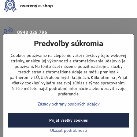
overený e-shop
0948 028 796
Predvoľby súkromia
info​@lazuli​.sk
Cookies používame na zlepšenie vašej návštevy tejto webovej
Lazuli s​.r​.o​.
stránky, analýzu jej výkonnosti a zhromažďovanie údajov o jej
používaní. Na tento účel môžeme použiť nástroje a služby
tretích strán a zhromaždené údaje sa môžu preniesť k
Predajňa
partnerom v EÚ, USA alebo iných krajinách. Kliknutím na „Prijať
všetky cookies“ vyjadrujete svoj súhlas s týmto spracovaním.
Nové Zámky, Pri gymnáziu 6
Nižšie môžete nájsť podrobné informácie alebo upraviť svoje
preferencie.
(slepá ulica), v tesnej blízkosti centra mesta, parkovanie v ulici
Zásady ochrany osobných údajov
Prijať všetky cookies
©
2026
Copyright
Predvoľby súkromia
Zásady ochrany osobných údajov
Ukázať podrobnosti
Vytvorené pomocou:
BiznisWeb.sk