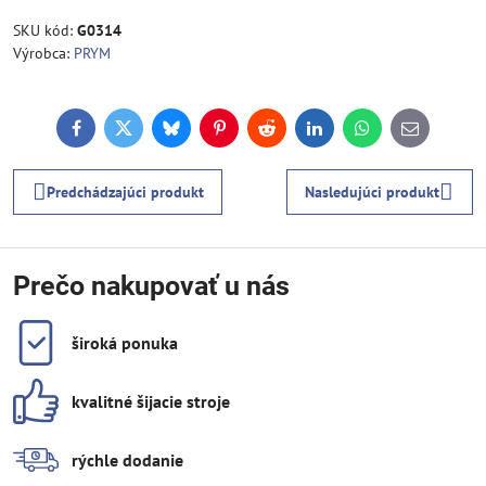
SKU kód:
G0314
Výrobca:
PRYM
Facebook
Twitter
Bluesky
Pinterest
Reddit
LinkedIn
WhatsApp
E-
mail
Predchádzajúci produkt
Nasledujúci produkt
Prečo nakupovať u nás
široká ponuka
kvalitné šijacie stroje
rýchle dodanie