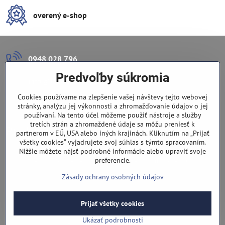
overený e-shop
0948 028 796
Predvoľby súkromia
info​@lazuli​.sk
Cookies používame na zlepšenie vašej návštevy tejto webovej
Lazuli s​.r​.o​.
stránky, analýzu jej výkonnosti a zhromažďovanie údajov o jej
používaní. Na tento účel môžeme použiť nástroje a služby
tretích strán a zhromaždené údaje sa môžu preniesť k
Predajňa
partnerom v EÚ, USA alebo iných krajinách. Kliknutím na „Prijať
všetky cookies“ vyjadrujete svoj súhlas s týmto spracovaním.
Nové Zámky, Pri gymnáziu 6
Nižšie môžete nájsť podrobné informácie alebo upraviť svoje
preferencie.
(slepá ulica), v tesnej blízkosti centra mesta, parkovanie v ulici
Zásady ochrany osobných údajov
Prijať všetky cookies
©
2026
Copyright
Predvoľby súkromia
Zásady ochrany osobných údajov
Ukázať podrobnosti
Vytvorené pomocou:
BiznisWeb.sk