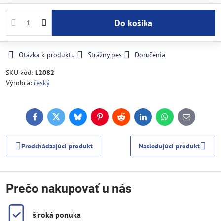
Do košíka
Otázka k produktu
Strážny pes
Doručenia
SKU kód:
L2082
Výrobca:
český
Facebook
Twitter
Bluesky
Pinterest
Reddit
LinkedIn
WhatsApp
E-
mail
Predchádzajúci produkt
Nasledujúci produkt
Prečo nakupovať u nás
široká ponuka