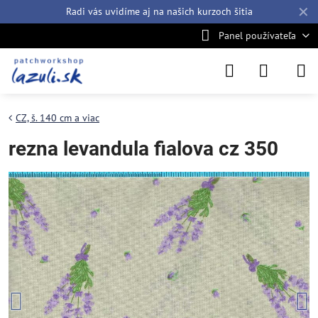
✕
Radi vás uvidíme aj na našich
kurzoch šitia
Panel používateľa
CZ, š. 140 cm a viac
rezna levandula fialova cz 350