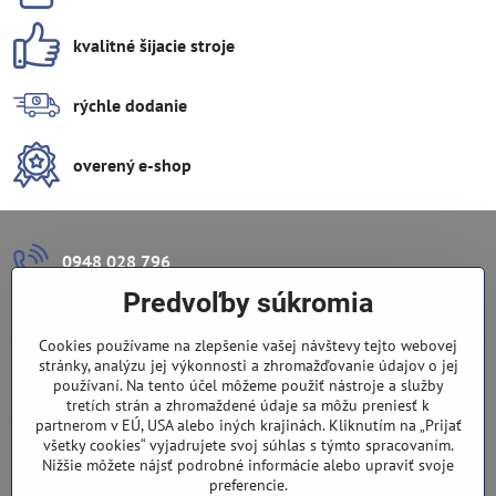
kvalitné šijacie stroje
rýchle dodanie
overený e-shop
0948 028 796
Predvoľby súkromia
info​@lazuli​.sk
Cookies používame na zlepšenie vašej návštevy tejto webovej
Lazuli s​.r​.o​.
stránky, analýzu jej výkonnosti a zhromažďovanie údajov o jej
používaní. Na tento účel môžeme použiť nástroje a služby
tretích strán a zhromaždené údaje sa môžu preniesť k
Predajňa
partnerom v EÚ, USA alebo iných krajinách. Kliknutím na „Prijať
všetky cookies“ vyjadrujete svoj súhlas s týmto spracovaním.
Nové Zámky, Pri gymnáziu 6
Nižšie môžete nájsť podrobné informácie alebo upraviť svoje
preferencie.
(slepá ulica), v tesnej blízkosti centra mesta, parkovanie v ulici