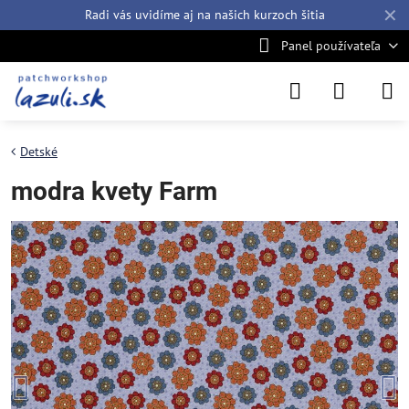
✕
Radi vás uvidíme aj na našich
kurzoch šitia
Panel používateľa
Detské
modra kvety Farm