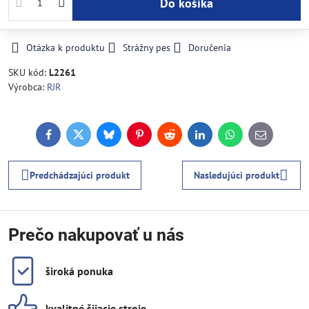
Do košíka
Otázka k produktu
Strážny pes
Doručenia
SKU kód:
L2261
Výrobca:
RJR
Facebook
Twitter
Bluesky
Pinterest
Reddit
LinkedIn
WhatsApp
E-
mail
Predchádzajúci produkt
Nasledujúci produkt
Prečo nakupovať u nás
široká ponuka
kvalitné šijacie stroje