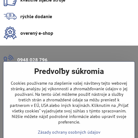
rýchle dodanie
overený e-shop
0948 028 796
Predvoľby súkromia
info​@lazuli​.sk
Cookies používame na zlepšenie vašej návštevy tejto webovej
Lazuli s​.r​.o​.
stránky, analýzu jej výkonnosti a zhromažďovanie údajov o jej
používaní. Na tento účel môžeme použiť nástroje a služby
tretích strán a zhromaždené údaje sa môžu preniesť k
Predajňa
partnerom v EÚ, USA alebo iných krajinách. Kliknutím na „Prijať
všetky cookies“ vyjadrujete svoj súhlas s týmto spracovaním.
Nové Zámky, Pri gymnáziu 6
Nižšie môžete nájsť podrobné informácie alebo upraviť svoje
preferencie.
(slepá ulica), v tesnej blízkosti centra mesta, parkovanie v ulici
Zásady ochrany osobných údajov