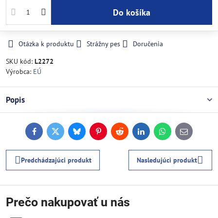
Do košíka
Otázka k produktu
Strážny pes
Doručenia
SKU kód:
L2272
Výrobca:
EÚ
Popis
Facebook
Twitter
Bluesky
Pinterest
Reddit
LinkedIn
WhatsApp
E-
mail
Predchádzajúci produkt
Nasledujúci produkt
Prečo nakupovať u nás