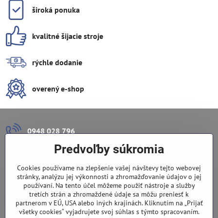
široká ponuka
kvalitné šijacie stroje
rýchle dodanie
overený e-shop
0948 028 796
Predvoľby súkromia
info​@lazuli​.sk
Cookies používame na zlepšenie vašej návštevy tejto webovej
Lazuli s​.r​.o​.
stránky, analýzu jej výkonnosti a zhromažďovanie údajov o jej
používaní. Na tento účel môžeme použiť nástroje a služby
tretích strán a zhromaždené údaje sa môžu preniesť k
Predajňa
partnerom v EÚ, USA alebo iných krajinách. Kliknutím na „Prijať
všetky cookies“ vyjadrujete svoj súhlas s týmto spracovaním.