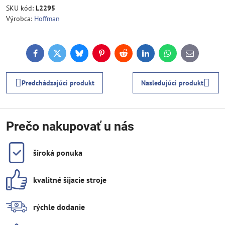
SKU kód:
L2295
Výrobca:
Hoffman
Facebook
Twitter
Bluesky
Pinterest
Reddit
LinkedIn
WhatsApp
E-
mail
Predchádzajúci produkt
Nasledujúci produkt
Prečo nakupovať u nás
široká ponuka
kvalitné šijacie stroje
rýchle dodanie