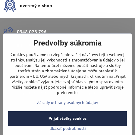
overený e-shop
0948 028 796
Predvoľby súkromia
info​@lazuli​.sk
Cookies používame na zlepšenie vašej návštevy tejto webovej
Lazuli s​.r​.o​.
stránky, analýzu jej výkonnosti a zhromažďovanie údajov o jej
používaní. Na tento účel môžeme použiť nástroje a služby
tretích strán a zhromaždené údaje sa môžu preniesť k
Predajňa
partnerom v EÚ, USA alebo iných krajinách. Kliknutím na „Prijať
všetky cookies“ vyjadrujete svoj súhlas s týmto spracovaním.
Nové Zámky, Pri gymnáziu 6
Nižšie môžete nájsť podrobné informácie alebo upraviť svoje
preferencie.
(slepá ulica), v tesnej blízkosti centra mesta, parkovanie v ulici
Zásady ochrany osobných údajov
Prijať všetky cookies
©
2026
Copyright
Predvoľby súkromia
Zásady ochrany osobných údajov
Ukázať podrobnosti
Vytvorené pomocou:
BiznisWeb.sk