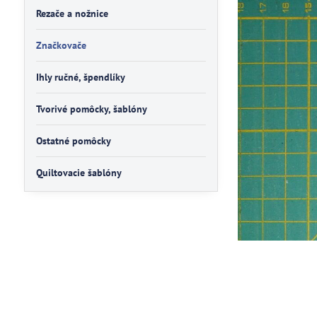
Rezače a nožnice
Značkovače
Ihly ručné, špendlíky
Tvorivé pomôcky, šablóny
Ostatné pomôcky
Quiltovacie šablóny