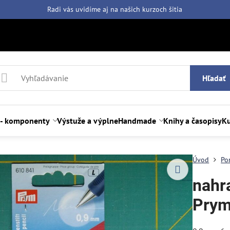
Radi vás uvidíme aj na našich
kurzoch šitia
Hľadať
 - komponenty
Výstuže a výplne
Handmade
Knihy a časopisy
Ku
Úvod
Po
nahr
Prym