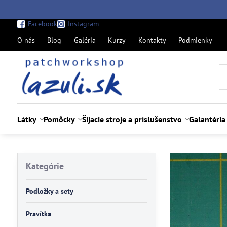
Facebook
Instagram
O nás
Blog
Galéria
Kurzy
Kontakty
Podmienky
Látky
Pomôcky
Šijacie stroje a príslušenstvo
Galantéria
Kategórie
Podložky a sety
Pravítka