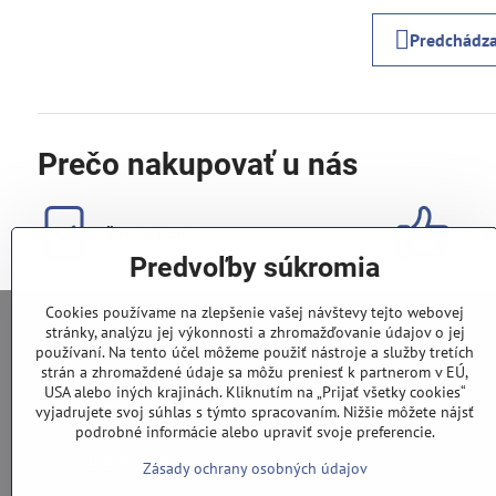
Predchádza
Prečo nakupovať u nás
široká ponuka
kval
Predvoľby súkromia
Cookies používame na zlepšenie vašej návštevy tejto webovej
stránky, analýzu jej výkonnosti a zhromažďovanie údajov o jej
používaní. Na tento účel môžeme použiť nástroje a služby tretích
0948 028 796
strán a zhromaždené údaje sa môžu preniesť k partnerom v EÚ,
USA alebo iných krajinách. Kliknutím na „Prijať všetky cookies“
info​@lazuli​.sk
vyjadrujete svoj súhlas s týmto spracovaním. Nižšie môžete nájsť
podrobné informácie alebo upraviť svoje preferencie.
Lazuli s​.r​.o​.
Zásady ochrany osobných údajov