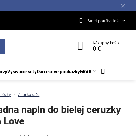
✕
Panel používateľa
Nákupný košík
0 €
rzy
Vyšívacie sety
Darčekové poukážky
GRAB
môcky
Značkovače
adna napln do bielej ceruzky
 Love