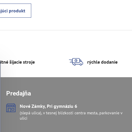
júci produkt
itné šijacie stroje
rýchle dodanie
Predajňa
Nové Zámky, Pri gymnáziu 6
(slepá ulica), v tesnej blízkosti centra mesta, parkovanie v
ulici