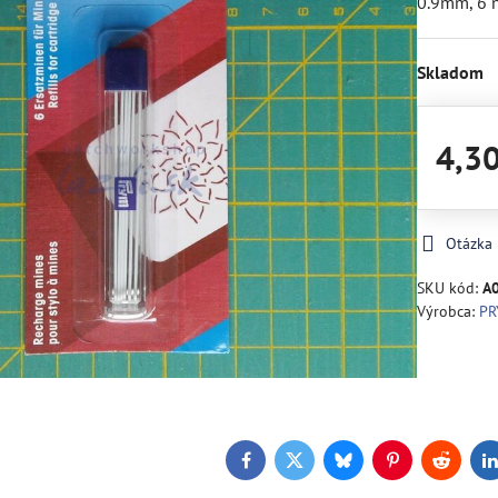
0.9mm, 6 n
Skladom
4,3
Otázka
SKU kód:
A
Výrobca:
P
Facebook
Twitter
Bluesky
Pinterest
Reddit
L