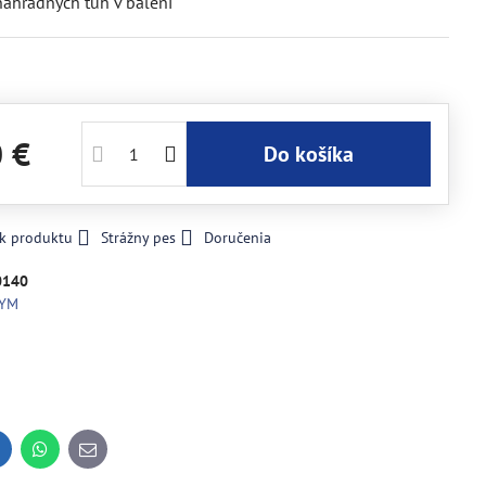
ahradnych tuh v baleni
0 €
Do košíka
 k produktu
Strážny pes
Doručenia
0140
RYM
inkedIn
WhatsApp
E-
mail