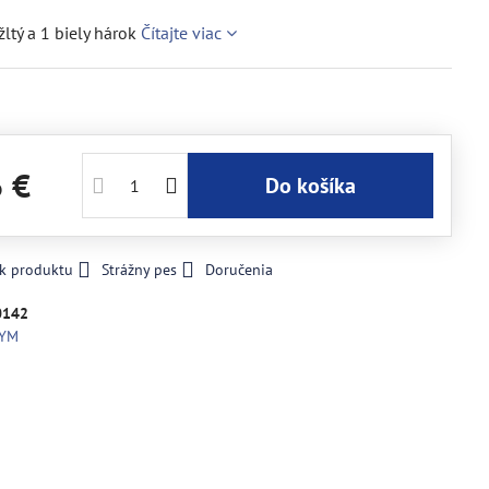
žltý a 1 biely hárok
Čítajte viac
6 €
Do košíka
 k produktu
Strážny pes
Doručenia
0142
RYM