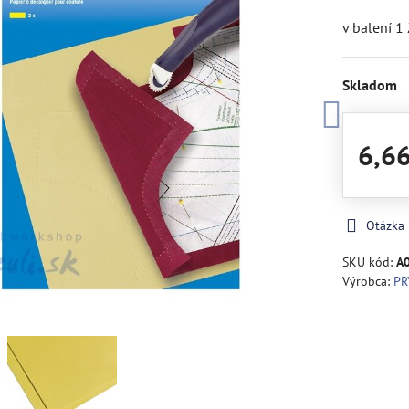
v balení 1 
Skladom
6,6
Otázka
SKU kód:
A
Výrobca:
P