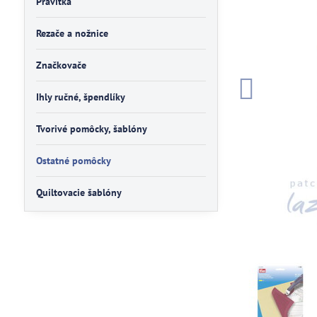
Pravítka
Rezače a nožnice
Značkovače
Ihly ručné, špendlíky
Tvorivé pomôcky, šablóny
Ostatné pomôcky
Quiltovacie šablóny