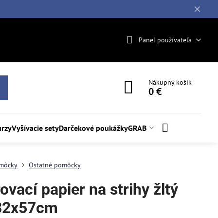
✕
Panel používateľa
Nákupný košík
0 €
rzy
Vyšívacie sety
Darčekové poukážky
GRAB
môcky
Ostatné pomôcky
ovací papier na strihy žltý
82x57cm