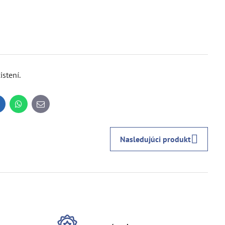
istení.
inkedIn
WhatsApp
E-
mail
Nasledujúci produkt