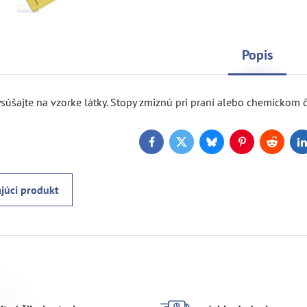
Popis
súšajte na vzorke látky. Stopy zmiznú pri praní alebo chemickom č
Facebook
Twitter
Bluesky
Pinterest
Reddit
L
júci produkt