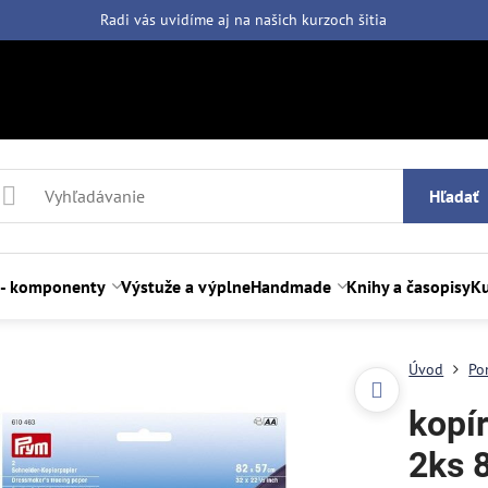
Radi vás uvidíme aj na našich
kurzoch šitia
Hľadať
 - komponenty
Výstuže a výplne
Handmade
Knihy a časopisy
Ku
Úvod
Po
kopír
2ks 