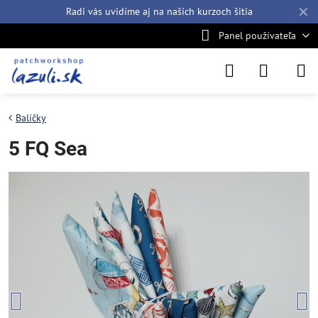
✕
Radi vás uvidíme aj na našich
kurzoch šitia
Panel používateľa
Balíčky
5 FQ Sea