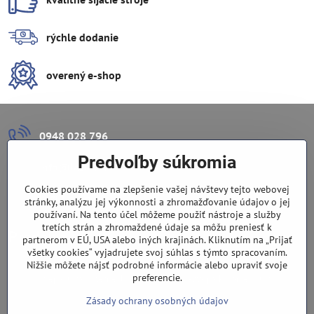
rýchle dodanie
overený e-shop
0948 028 796
Predvoľby súkromia
info​@lazuli​.sk
Cookies používame na zlepšenie vašej návštevy tejto webovej
Lazuli s​.r​.o​.
stránky, analýzu jej výkonnosti a zhromažďovanie údajov o jej
používaní. Na tento účel môžeme použiť nástroje a služby
tretích strán a zhromaždené údaje sa môžu preniesť k
Predajňa
partnerom v EÚ, USA alebo iných krajinách. Kliknutím na „Prijať
všetky cookies“ vyjadrujete svoj súhlas s týmto spracovaním.
Nové Zámky, Pri gymnáziu 6
Nižšie môžete nájsť podrobné informácie alebo upraviť svoje
preferencie.
(slepá ulica), v tesnej blízkosti centra mesta, parkovanie v ulici
Zásady ochrany osobných údajov