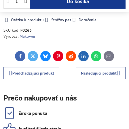
Do košíka
Otázka k produktu
Strážny pes
Doručenia
SKU kód:
F0263
Výrobca:
Makower
Facebook
Twitter
Bluesky
Pinterest
Reddit
LinkedIn
WhatsApp
E-
mail
Predchádzajúci produkt
Nasledujúci produkt
Prečo nakupovať u nás
široká ponuka
kvalitné šijacie stroje