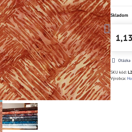
Skladom
1,1
Otázka
SKU kód:
L
Výrobca:
Ho