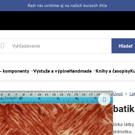
Radi vás uvidíme aj na našich
kurzoch šitia
Hľadať
 - komponenty
Výstuže a výplne
Handmade
Knihy a časopisy
Ku
Úvod
Lá
bati
šírka látk
jednotku.