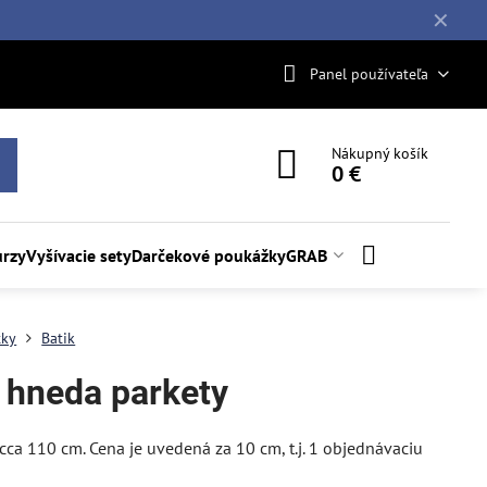
✕
Panel používateľa
Nákupný košík
0 €
rzy
Vyšívacie sety
Darčekové poukážky
GRAB
tky
Batik
k hneda parkety
y cca 110 cm. Cena je uvedená za 10 cm, t.j. 1 objednávaciu