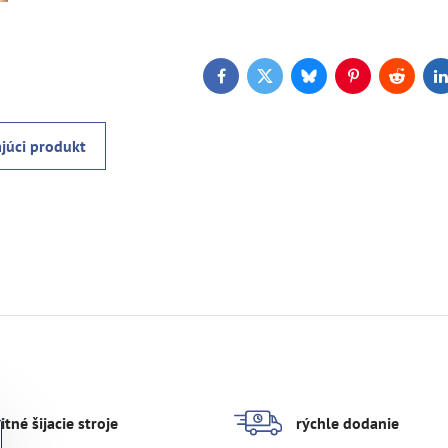
Facebook
Twitter
Bluesky
Pinterest
Reddit
L
júci produkt
itné šijacie stroje
rýchle dodanie