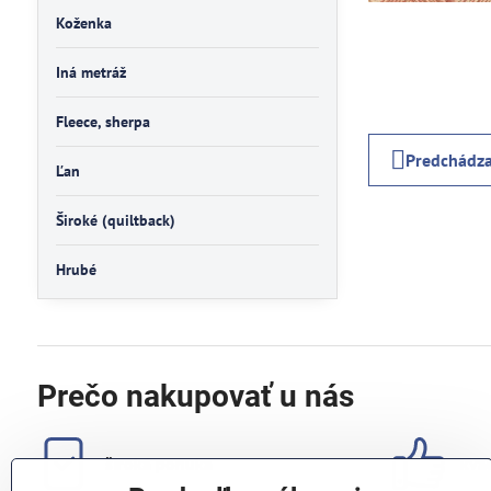
Koženka
Iná metráž
Fleece, sherpa
Predchádza
Ľan
Široké (quiltback)
Hrubé
Prečo nakupovať u nás
široká ponuka
kval