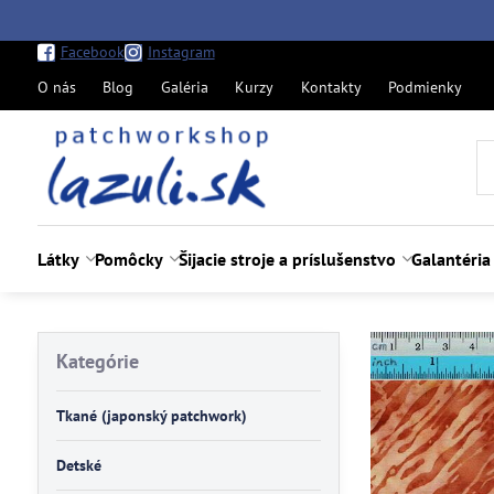
Facebook
Instagram
O nás
Blog
Galéria
Kurzy
Kontakty
Podmienky
Látky
Pomôcky
Šijacie stroje a príslušenstvo
Galantéria
Kategórie
Tkané (japonský patchwork)
Detské