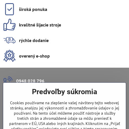
široká ponuka
kvalitné šijacie stroje
rýchle dodanie
overený e-shop
0948 028 796
Predvoľby súkromia
info​@lazuli​.sk
Cookies používame na zlepšenie vašej návštevy tejto webovej
Lazuli s​.r​.o​.
stránky, analýzu jej výkonnosti a zhromažďovanie údajov o jej
používaní. Na tento účel môžeme použiť nástroje a služby
tretích strán a zhromaždené údaje sa môžu preniesť k
Predajňa
partnerom v EÚ, USA alebo iných krajinách. Kliknutím na „Prijať
všetky cookies“ vyjadrujete svoj súhlas s týmto spracovaním.