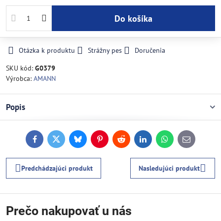
Do košíka
Otázka k produktu
Strážny pes
Doručenia
SKU kód:
G0379
Výrobca:
AMANN
Popis
Facebook
Twitter
Bluesky
Pinterest
Reddit
LinkedIn
WhatsApp
E-
mail
Predchádzajúci produkt
Nasledujúci produkt
Prečo nakupovať u nás