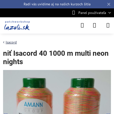
✕
Radi vás uvidíme aj na našich
kurzoch šitia
Panel používateľa
Isacord
niť Isacord 40 1000 m multi neon
nights