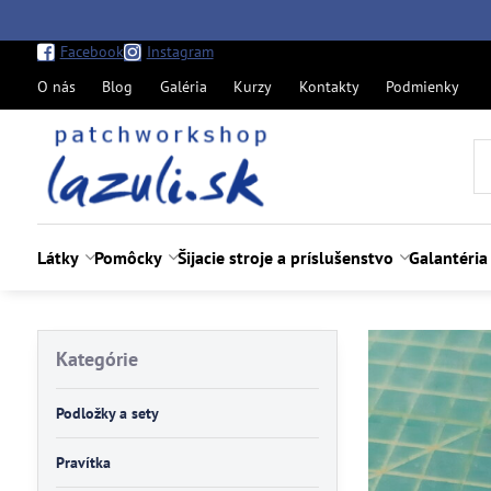
Facebook
Instagram
O nás
Blog
Galéria
Kurzy
Kontakty
Podmienky
Látky
Pomôcky
Šijacie stroje a príslušenstvo
Galantéria
Kategórie
Podložky a sety
Pravítka