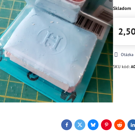
Skladom
2,5
Otázka
SKU kód:
A
Facebook
Twitter
Bluesky
Pinterest
Reddit
L