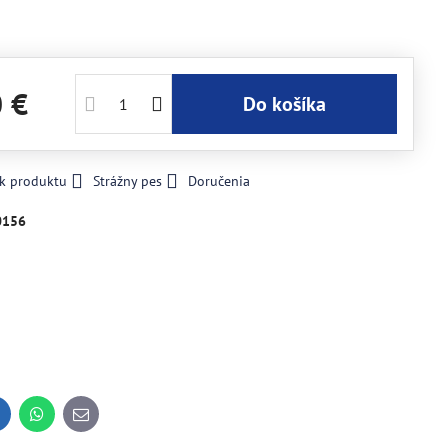
0 €
Do košíka
 k produktu
Strážny pes
Doručenia
0156
inkedIn
WhatsApp
E-
mail