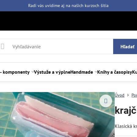
Radi vás uvidíme aj na našich
kurzoch šitia
Hľadať
 - komponenty
Výstuže a výplne
Handmade
Knihy a časopisy
Ku
Úvod
Po
krajč
Klasická kr