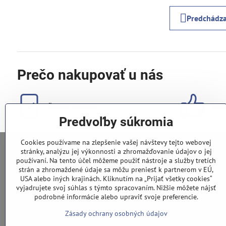
Predchádza
Prečo nakupovať u nás
široká ponuka
kval
Predvoľby súkromia
Cookies používame na zlepšenie vašej návštevy tejto webovej
stránky, analýzu jej výkonnosti a zhromažďovanie údajov o jej
používaní. Na tento účel môžeme použiť nástroje a služby tretích
0948 028 796
strán a zhromaždené údaje sa môžu preniesť k partnerom v EÚ,
USA alebo iných krajinách. Kliknutím na „Prijať všetky cookies“
info​@lazuli​.sk
vyjadrujete svoj súhlas s týmto spracovaním. Nižšie môžete nájsť
podrobné informácie alebo upraviť svoje preferencie.
Lazuli s​.r​.o​.
Zásady ochrany osobných údajov