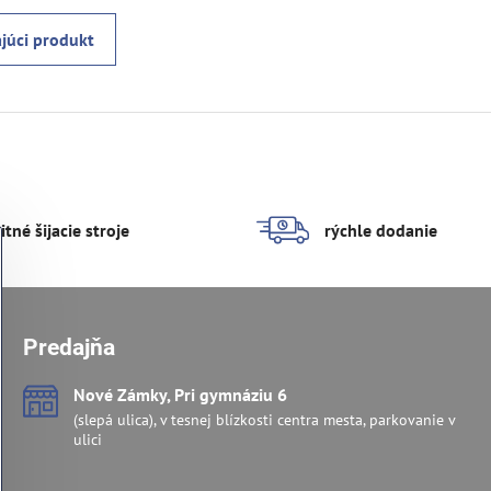
júci produkt
itné šijacie stroje
rýchle dodanie
Predajňa
Nové Zámky, Pri gymnáziu 6
(slepá ulica), v tesnej blízkosti centra mesta, parkovanie v
ulici