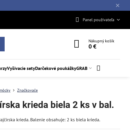
✕
Panel používateľa
Nákupný košík
0 €
rzy
Vyšívacie sety
Darčekové poukážky
GRAB
môcky
Značkovače
írska krieda biela 2 ks v bal.
ajčírska krieda. Balenie obsahuje: 2 ks biela krieda.