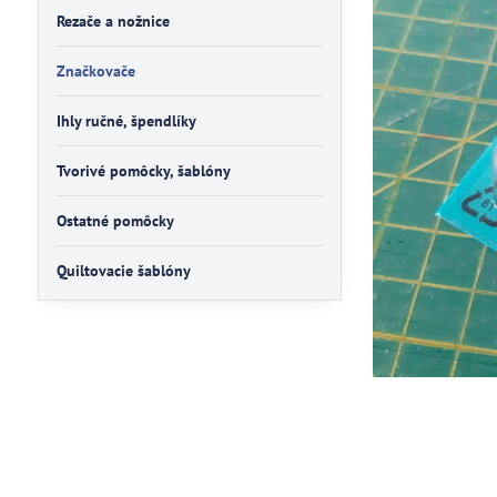
Rezače a nožnice
Značkovače
Ihly ručné, špendlíky
Tvorivé pomôcky, šablóny
Ostatné pomôcky
Quiltovacie šablóny