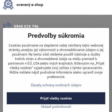
overený e-shop
0948 028 796
Predvoľby súkromia
info​@lazuli​.sk
Cookies používame na zlepšenie vašej návštevy tejto webovej
Lazuli s​.r​.o​.
stránky, analýzu jej výkonnosti a zhromažďovanie údajov o jej
používaní. Na tento účel môžeme použiť nástroje a služby
tretích strán a zhromaždené údaje sa môžu preniesť k
Predajňa
partnerom v EÚ, USA alebo iných krajinách. Kliknutím na „Prijať
všetky cookies“ vyjadrujete svoj súhlas s týmto spracovaním.
Nové Zámky, Pri gymnáziu 6
Nižšie môžete nájsť podrobné informácie alebo upraviť svoje
preferencie.
(slepá ulica), v tesnej blízkosti centra mesta, parkovanie v ulici
Zásady ochrany osobných údajov
Prijať všetky cookies
©
2026
Copyright
Predvoľby súkromia
Zásady ochrany osobných údajov
Ukázať podrobnosti
Vytvorené pomocou:
BiznisWeb.sk