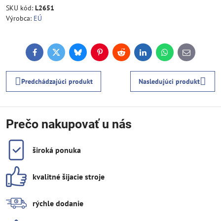
SKU kód:
L2651
Výrobca:
EÚ
Facebook
Twitter
Bluesky
Pinterest
Reddit
LinkedIn
WhatsApp
E-
mail
Predchádzajúci produkt
Nasledujúci produkt
Prečo nakupovať u nás
široká ponuka
kvalitné šijacie stroje
rýchle dodanie