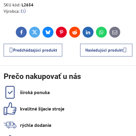
SKU kód:
L2654
Výrobca:
EÚ
Facebook
Twitter
Bluesky
Pinterest
Reddit
LinkedIn
WhatsApp
E-
mail
Predchádzajúci produkt
Nasledujúci produkt
Prečo nakupovať u nás
široká ponuka
kvalitné šijacie stroje
rýchle dodanie