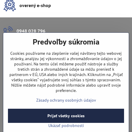
overený e-shop
0948 028 796
Predvoľby súkromia
info​@lazuli​.sk
Cookies používame na zlepšenie vašej návštevy tejto webovej
Lazuli s​.r​.o​.
stránky, analýzu jej výkonnosti a zhromažďovanie údajov o jej
používaní. Na tento účel môžeme použiť nástroje a služby
tretích strán a zhromaždené údaje sa môžu preniesť k
Predajňa
partnerom v EÚ, USA alebo iných krajinách. Kliknutím na „Prijať
všetky cookies“ vyjadrujete svoj súhlas s týmto spracovaním.
Nové Zámky, Pri gymnáziu 6
Nižšie môžete nájsť podrobné informácie alebo upraviť svoje
preferencie.
(slepá ulica), v tesnej blízkosti centra mesta, parkovanie v ulici
Zásady ochrany osobných údajov
Prijať všetky cookies
©
2026
Copyright
Predvoľby súkromia
Zásady ochrany osobných údajov
Ukázať podrobnosti
Vytvorené pomocou:
BiznisWeb.sk