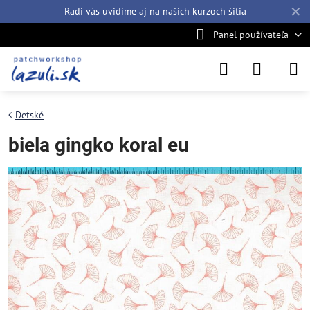
✕
Radi vás uvidíme aj na našich
kurzoch šitia
Panel používateľa
Detské
biela gingko koral eu