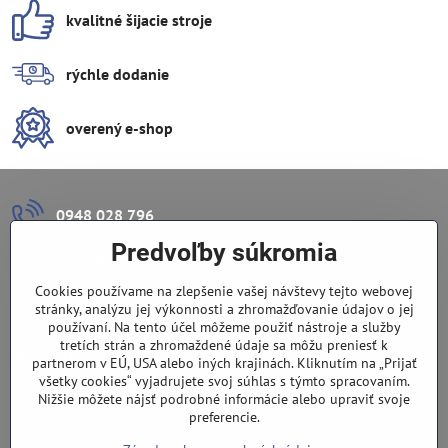
kvalitné šijacie stroje
rýchle dodanie
overený e-shop
0948 028 796
Predvoľby súkromia
info​@lazuli​.sk
Cookies používame na zlepšenie vašej návštevy tejto webovej
Lazuli s​.r​.o​.
stránky, analýzu jej výkonnosti a zhromažďovanie údajov o jej
používaní. Na tento účel môžeme použiť nástroje a služby
tretích strán a zhromaždené údaje sa môžu preniesť k
Predajňa
partnerom v EÚ, USA alebo iných krajinách. Kliknutím na „Prijať
všetky cookies“ vyjadrujete svoj súhlas s týmto spracovaním.
Nové Zámky, Pri gymnáziu 6
Nižšie môžete nájsť podrobné informácie alebo upraviť svoje
preferencie.
(slepá ulica), v tesnej blízkosti centra mesta, parkovanie v ulici