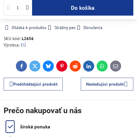
Do košíka
Otázka k produktu
Strážny pes
Doručenia
SKU kód:
L2656
Výrobca:
EÚ
Facebook
Twitter
Bluesky
Pinterest
Reddit
LinkedIn
WhatsApp
E-
mail
Predchádzajúci produkt
Nasledujúci produkt
Prečo nakupovať u nás
široká ponuka