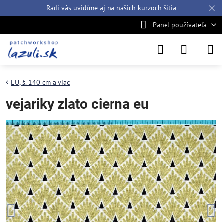
✕
Radi vás uvidíme aj na našich
kurzoch šitia
Panel používateľa
EU, š. 140 cm a viac
vejariky zlato cierna eu