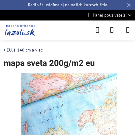
✕
Radi vás uvidíme aj na našich
kurzoch šitia
Panel používateľa
EU, š. 140 cm a viac
mapa sveta 200g/m2 eu