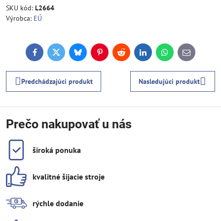
SKU kód:
L2664
Výrobca:
EÚ
Facebook
Twitter
Bluesky
Pinterest
Reddit
LinkedIn
WhatsApp
E-
mail
Predchádzajúci produkt
Nasledujúci produkt
Prečo nakupovať u nás
široká ponuka
kvalitné šijacie stroje
rýchle dodanie