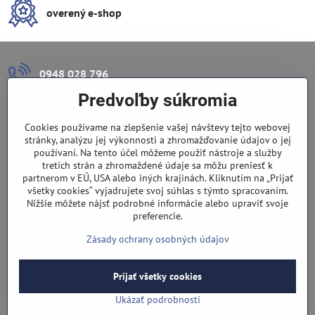
overený e-shop
0948 028 796
Predvoľby súkromia
info​@lazuli​.sk
Cookies používame na zlepšenie vašej návštevy tejto webovej
Lazuli s​.r​.o​.
stránky, analýzu jej výkonnosti a zhromažďovanie údajov o jej
používaní. Na tento účel môžeme použiť nástroje a služby
tretích strán a zhromaždené údaje sa môžu preniesť k
Predajňa
partnerom v EÚ, USA alebo iných krajinách. Kliknutím na „Prijať
všetky cookies“ vyjadrujete svoj súhlas s týmto spracovaním.
Nové Zámky, Pri gymnáziu 6
Nižšie môžete nájsť podrobné informácie alebo upraviť svoje
preferencie.
(slepá ulica), v tesnej blízkosti centra mesta, parkovanie v ulici
Zásady ochrany osobných údajov
Prijať všetky cookies
©
2026
Copyright
Predvoľby súkromia
Zásady ochrany osobných údajov
Ukázať podrobnosti
Vytvorené pomocou:
BiznisWeb.sk