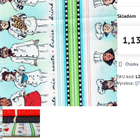
Skladom
1,1
Otázka
SKU kód:
L
Výrobca:
QT