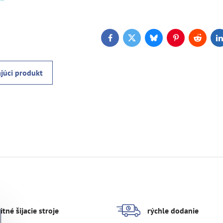
Facebook
Twitter
Bluesky
Pinterest
Reddit
L
júci produkt
itné šijacie stroje
rýchle dodanie