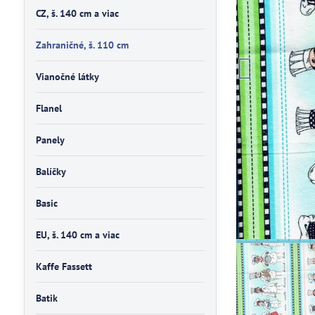
CZ, š. 140 cm a viac
Zahraničné, š. 110 cm
Vianočné látky
Flanel
Panely
Balíčky
Basic
EU, š. 140 cm a viac
Kaffe Fassett
Batik