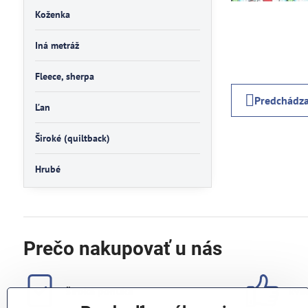
Koženka
Iná metráž
Fleece, sherpa
Predchádza
Ľan
Široké (quiltback)
Hrubé
Prečo nakupovať u nás
široká ponuka
kval