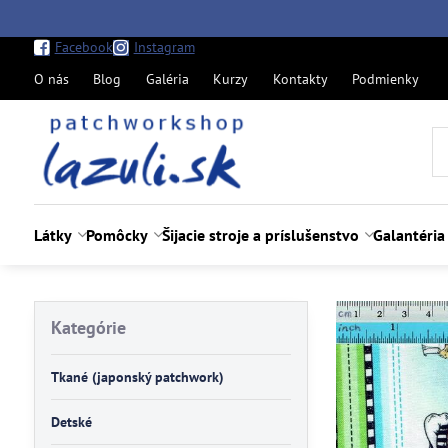
Facebook
Instagram
O nás
Blog
Galéria
Kurzy
Kontakty
Podmienky
Látky
Pomôcky
Šijacie stroje a príslušenstvo
Galantéria
Kategórie
Tkané (japonský patchwork)
Detské