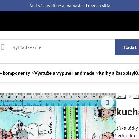
Radi vás uvidíme aj na našich
kurzoch šitia
Hľadať
 - komponenty
Výstuže a výplne
Handmade
Knihy a časopisy
Ku
Úvod
Lá
kuch
šírka látk
jednotku.