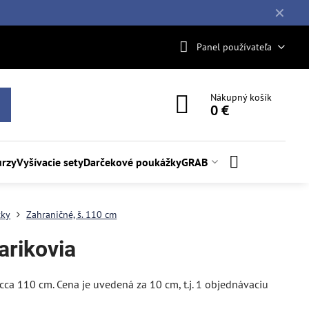
✕
Panel používateľa
Nákupný košík
0 €
rzy
Vyšívacie sety
Darčekové poukážky
GRAB
tky
Zahraničné, š. 110 cm
arikovia
y cca 110 cm. Cena je uvedená za 10 cm, t.j. 1 objednávaciu