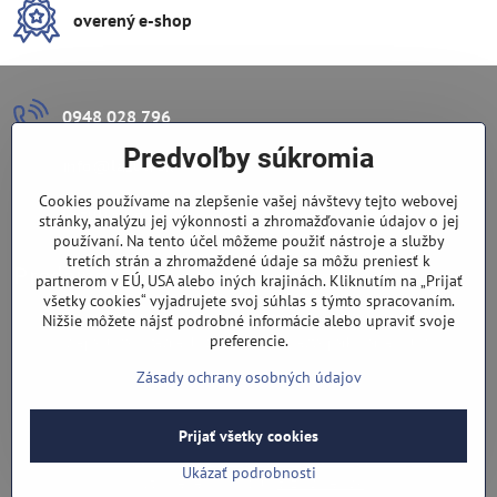
overený e-shop
0948 028 796
Predvoľby súkromia
info​@lazuli​.sk
Cookies používame na zlepšenie vašej návštevy tejto webovej
Lazuli s​.r​.o​.
stránky, analýzu jej výkonnosti a zhromažďovanie údajov o jej
používaní. Na tento účel môžeme použiť nástroje a služby
tretích strán a zhromaždené údaje sa môžu preniesť k
Predajňa
partnerom v EÚ, USA alebo iných krajinách. Kliknutím na „Prijať
všetky cookies“ vyjadrujete svoj súhlas s týmto spracovaním.
Nové Zámky, Pri gymnáziu 6
Nižšie môžete nájsť podrobné informácie alebo upraviť svoje
preferencie.
(slepá ulica), v tesnej blízkosti centra mesta, parkovanie v ulici
Zásady ochrany osobných údajov
Prijať všetky cookies
©
2026
Copyright
Predvoľby súkromia
Zásady ochrany osobných údajov
Ukázať podrobnosti
Vytvorené pomocou:
BiznisWeb.sk