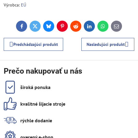
Výrobca:
EÚ
Facebook
Twitter
Bluesky
Pinterest
Reddit
LinkedIn
WhatsApp
E-
mail
Predchádzajúci produkt
Nasledujúci produkt
Prečo nakupovať u nás
široká ponuka
kvalitné šijacie stroje
rýchle dodanie
overený e-shop