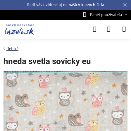
✕
Radi vás uvidíme aj na našich
kurzoch šitia
Panel používateľa
Detské
hneda svetla sovicky eu