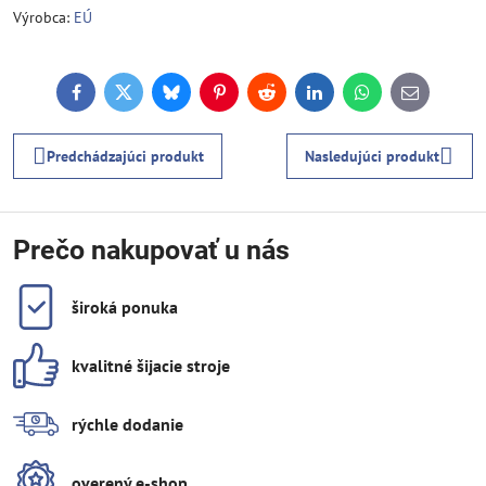
Výrobca:
EÚ
Facebook
Twitter
Bluesky
Pinterest
Reddit
LinkedIn
WhatsApp
E-
mail
Predchádzajúci produkt
Nasledujúci produkt
Prečo nakupovať u nás
široká ponuka
kvalitné šijacie stroje
rýchle dodanie
overený e-shop