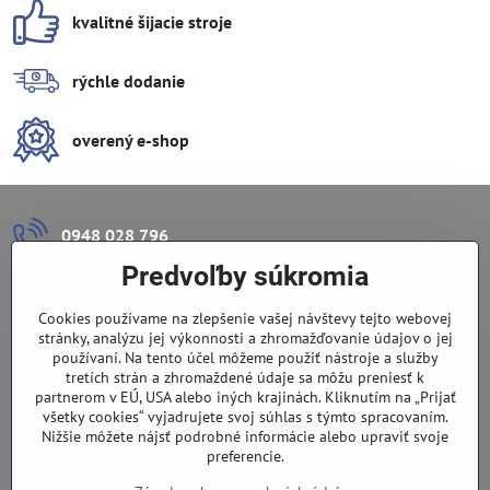
kvalitné šijacie stroje
rýchle dodanie
overený e-shop
0948 028 796
Predvoľby súkromia
info​@lazuli​.sk
Cookies používame na zlepšenie vašej návštevy tejto webovej
Lazuli s​.r​.o​.
stránky, analýzu jej výkonnosti a zhromažďovanie údajov o jej
používaní. Na tento účel môžeme použiť nástroje a služby
tretích strán a zhromaždené údaje sa môžu preniesť k
Predajňa
partnerom v EÚ, USA alebo iných krajinách. Kliknutím na „Prijať
všetky cookies“ vyjadrujete svoj súhlas s týmto spracovaním.
Nové Zámky, Pri gymnáziu 6
Nižšie môžete nájsť podrobné informácie alebo upraviť svoje
preferencie.
(slepá ulica), v tesnej blízkosti centra mesta, parkovanie v ulici