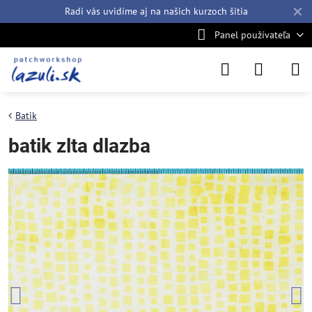
✕
Radi vás uvidíme aj na našich
kurzoch šitia
Panel používateľa
Batik
batik zlta dlazba