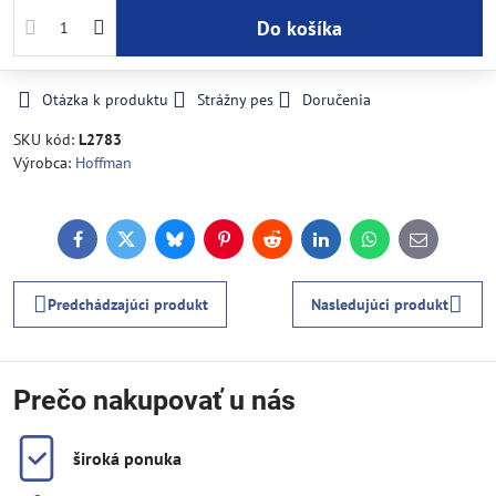
Do košíka
Otázka k produktu
Strážny pes
Doručenia
SKU kód:
L2783
Výrobca:
Hoffman
Facebook
Twitter
Bluesky
Pinterest
Reddit
LinkedIn
WhatsApp
E-
mail
Predchádzajúci produkt
Nasledujúci produkt
Prečo nakupovať u nás
široká ponuka