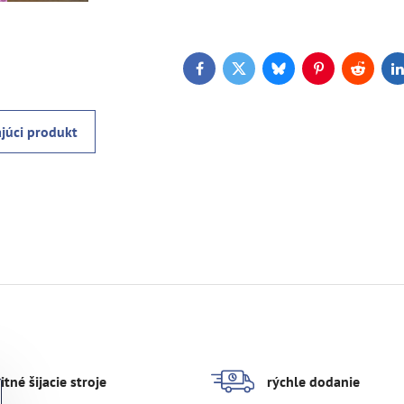
Facebook
Twitter
Bluesky
Pinterest
Reddit
L
júci produkt
itné šijacie stroje
rýchle dodanie