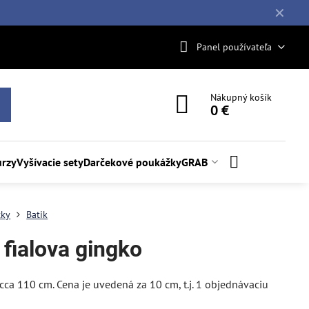
✕
Panel používateľa
Nákupný košík
0 €
rzy
Vyšívacie sety
Darčekové poukážky
GRAB
tky
Batik
 fialova gingko
y cca 110 cm. Cena je uvedená za 10 cm, t.j. 1 objednávaciu