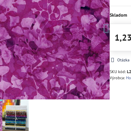
Skladom
1,2
Otázka
SKU kód:
L
Výrobca:
Ho