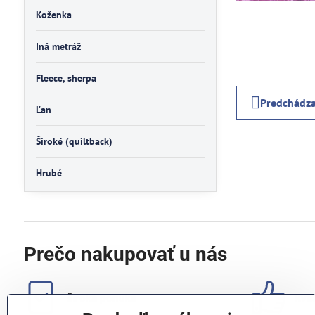
Koženka
Iná metráž
Fleece, sherpa
Predchádza
Ľan
Široké (quiltback)
Hrubé
Prečo nakupovať u nás
široká ponuka
kval