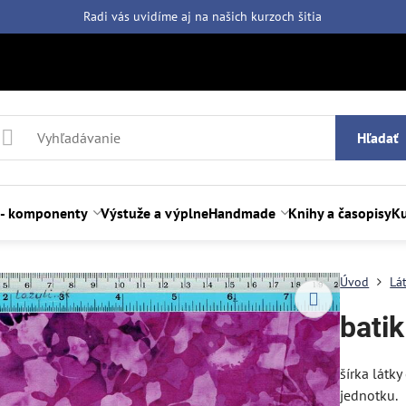
Radi vás uvidíme aj na našich
kurzoch šitia
Hľadať
 - komponenty
Výstuže a výplne
Handmade
Knihy a časopisy
Ku
Úvod
Lá
batik
šírka látk
jednotku.