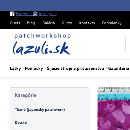
Facebook
Instagram
O nás
Blog
Galéria
Kurzy
Kontakty
Podmienky
Látky
Pomôcky
Šijacie stroje a príslušenstvo
Galantéria
Kategórie
Tkané (japonský patchwork)
Detské