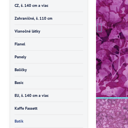
CZ, š. 140 cm a viac
Zahraničné, š. 110 cm
Vianočné látky
Flanel
Panely
Balíčky
Basic
EU, š. 140 cm a viac
Kaffe Fassett
Batik