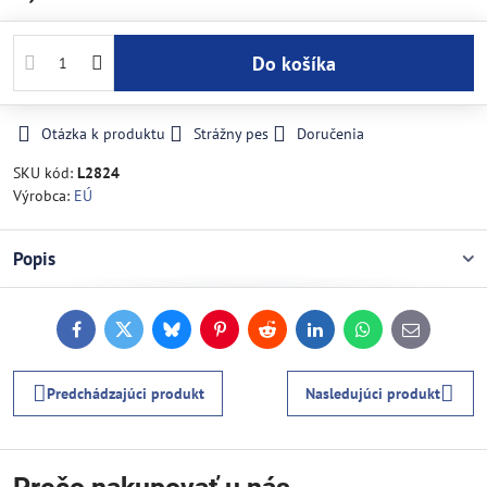
Do košíka
Otázka k produktu
Strážny pes
Doručenia
SKU kód:
L2824
Výrobca:
EÚ
Popis
Facebook
Twitter
Bluesky
Pinterest
Reddit
LinkedIn
WhatsApp
E-
mail
Predchádzajúci produkt
Nasledujúci produkt