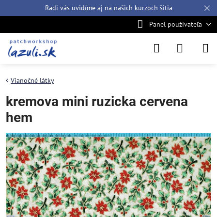
✕
Radi vás uvidíme aj na našich
kurzoch šitia
Panel používateľa
Vianočné látky
kremova mini ruzicka cervena
hem