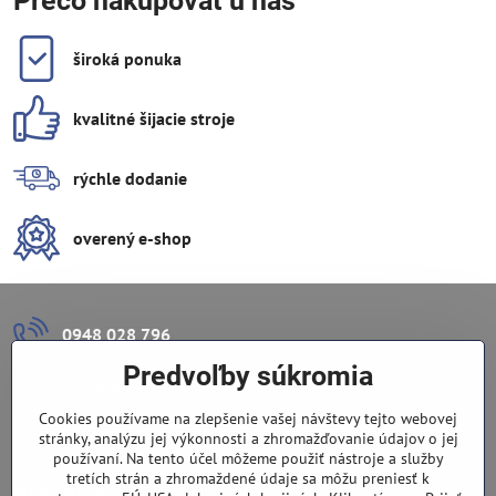
Prečo nakupovať u nás
široká ponuka
kvalitné šijacie stroje
rýchle dodanie
overený e-shop
0948 028 796
Predvoľby súkromia
info​@lazuli​.sk
Cookies používame na zlepšenie vašej návštevy tejto webovej
Lazuli s​.r​.o​.
stránky, analýzu jej výkonnosti a zhromažďovanie údajov o jej
používaní. Na tento účel môžeme použiť nástroje a služby
tretích strán a zhromaždené údaje sa môžu preniesť k
Predajňa