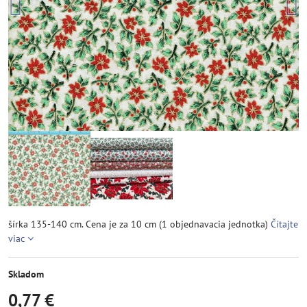
šírka 135-140 cm. Cena je za 10 cm (1 objednavacia jednotka)
Čítajte
viac
Skladom
0,77 €