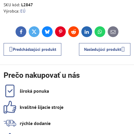
SKU kód:
L2847
Výrobca:
EÚ
Facebook
Twitter
Bluesky
Pinterest
Reddit
LinkedIn
WhatsApp
E-
mail
Predchádzajúci produkt
Nasledujúci produkt
Prečo nakupovať u nás
široká ponuka
kvalitné šijacie stroje
rýchle dodanie