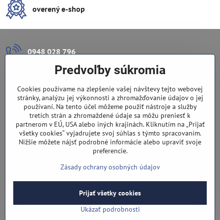
overený e-shop
0948 028 796
Predvoľby súkromia
info​@lazuli​.sk
Cookies používame na zlepšenie vašej návštevy tejto webovej
Lazuli s​.r​.o​.
stránky, analýzu jej výkonnosti a zhromažďovanie údajov o jej
používaní. Na tento účel môžeme použiť nástroje a služby
tretích strán a zhromaždené údaje sa môžu preniesť k
Predajňa
partnerom v EÚ, USA alebo iných krajinách. Kliknutím na „Prijať
všetky cookies“ vyjadrujete svoj súhlas s týmto spracovaním.
Nové Zámky, Pri gymnáziu 6
Nižšie môžete nájsť podrobné informácie alebo upraviť svoje
preferencie.
(slepá ulica), v tesnej blízkosti centra mesta, parkovanie v ulici
Zásady ochrany osobných údajov
Prijať všetky cookies
©
2026
Copyright
Predvoľby súkromia
Zásady ochrany osobných údajov
Ukázať podrobnosti
Vytvorené pomocou:
BiznisWeb.sk