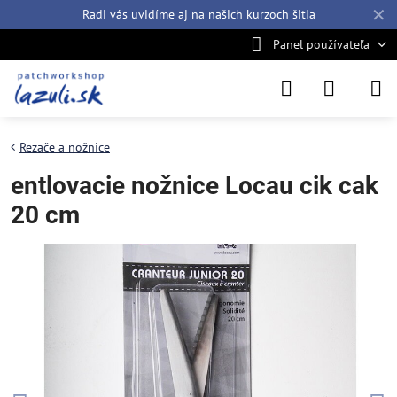
✕
Radi vás uvidíme aj na našich
kurzoch šitia
Panel používateľa
Rezače a nožnice
entlovacie nožnice Locau cik cak
20 cm