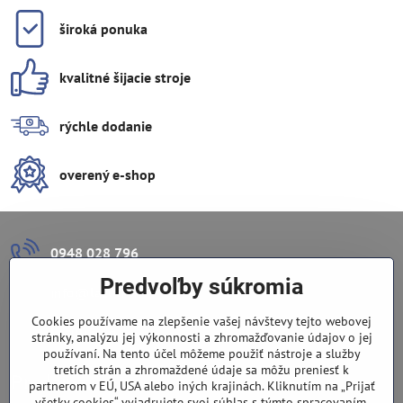
široká ponuka
kvalitné šijacie stroje
rýchle dodanie
overený e-shop
0948 028 796
Predvoľby súkromia
info​@lazuli​.sk
Cookies používame na zlepšenie vašej návštevy tejto webovej
Lazuli s​.r​.o​.
stránky, analýzu jej výkonnosti a zhromažďovanie údajov o jej
používaní. Na tento účel môžeme použiť nástroje a služby
tretích strán a zhromaždené údaje sa môžu preniesť k
Predajňa
partnerom v EÚ, USA alebo iných krajinách. Kliknutím na „Prijať
všetky cookies“ vyjadrujete svoj súhlas s týmto spracovaním.