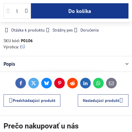
Do košíka
Otázka k produktu
Strážny pes
Doručenia
SKU kód:
P0106
Výrobca:
EÚ
Popis
Facebook
Twitter
Bluesky
Pinterest
Reddit
LinkedIn
WhatsApp
E-
mail
Predchádzajúci produkt
Nasledujúci produkt
Prečo nakupovať u nás