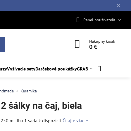
✕
Panel používateľa
Nákupný košík
0 €
rzy
Vyšívacie sety
Darčekové poukážky
GRAB
ndmade
Keramika
2 šálky na čaj, biela
250 ml. Iba 1 sada k dispozícii.
Čítajte viac