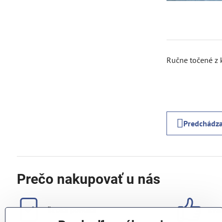
Ručne točené z 
Predchádza
Prečo nakupovať u nás
široká ponuka
kval