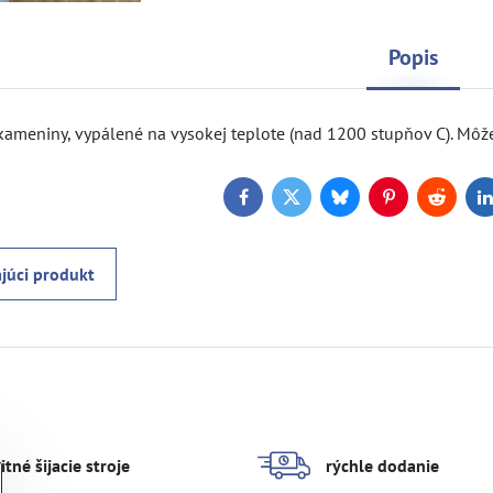
Popis
kameniny, vypálené na vysokej teplote (nad 1200 stupňov C). Môž
Facebook
Twitter
Bluesky
Pinterest
Reddit
L
júci produkt
itné šijacie stroje
rýchle dodanie