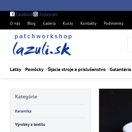
Facebook
Instagram
O nás
Blog
Galéria
Kurzy
Kontakty
Podmienky
Látky
Pomôcky
Šijacie stroje a príslušenstvo
Galantéria
Kategórie
Keramika
Výrobky z textilu