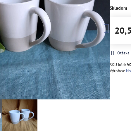
Skladom
20,
Otázka
SKU kód:
V
Výrobca:
No