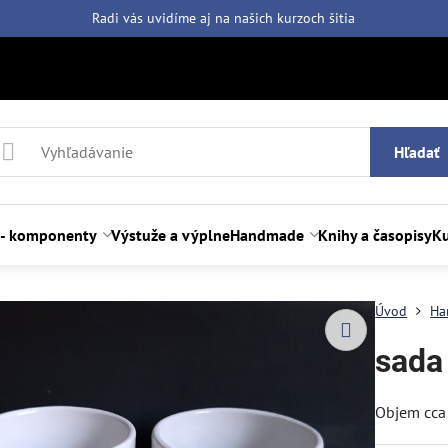
Radi vás uvidíme aj na našich
kurzoch šitia
Hľadať
 - komponenty
Výstuže a výplne
Handmade
Knihy a časopisy
Ku
Úvod
Ha
sada 
Objem cca 