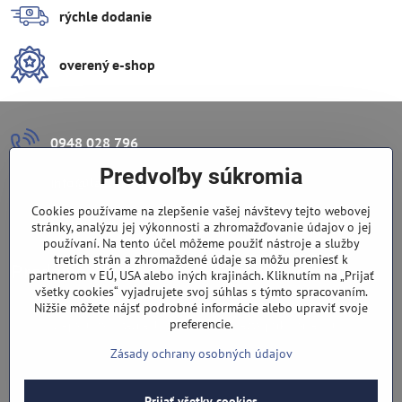
rýchle dodanie
overený e-shop
0948 028 796
Predvoľby súkromia
info​@lazuli​.sk
Cookies používame na zlepšenie vašej návštevy tejto webovej
Lazuli s​.r​.o​.
stránky, analýzu jej výkonnosti a zhromažďovanie údajov o jej
používaní. Na tento účel môžeme použiť nástroje a služby
tretích strán a zhromaždené údaje sa môžu preniesť k
Predajňa
partnerom v EÚ, USA alebo iných krajinách. Kliknutím na „Prijať
všetky cookies“ vyjadrujete svoj súhlas s týmto spracovaním.
Nové Zámky, Pri gymnáziu 6
Nižšie môžete nájsť podrobné informácie alebo upraviť svoje
preferencie.
(slepá ulica), v tesnej blízkosti centra mesta, parkovanie v ulici
Zásady ochrany osobných údajov
Prijať všetky cookies
©
2026
Copyright