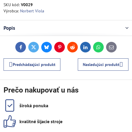
SKU kód:
V0029
Výrobca:
Norbert Viola
Popis
Facebook
Twitter
Bluesky
Pinterest
Reddit
LinkedIn
WhatsApp
E-
mail
Predchádzajúci produkt
Nasledujúci produkt
Prečo nakupovať u nás
široká ponuka
kvalitné šijacie stroje