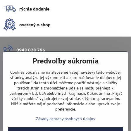
rýchle dodanie
overený e-shop
0948 028 796
Predvoľby súkromia
info​@lazuli​.sk
Cookies používame na zlepšenie vašej návštevy tejto webovej
Lazuli s​.r​.o​.
stránky, analýzu jej výkonnosti a zhromažďovanie údajov o jej
používaní. Na tento účel môžeme použiť nástroje a služby
tretích strán a zhromaždené údaje sa môžu preniesť k
Predajňa
partnerom v EÚ, USA alebo iných krajinách. Kliknutím na „Prijať
všetky cookies“ vyjadrujete svoj súhlas s týmto spracovaním.
Nové Zámky, Pri gymnáziu 6
Nižšie môžete nájsť podrobné informácie alebo upraviť svoje
preferencie.
(slepá ulica), v tesnej blízkosti centra mesta, parkovanie v ulici
Zásady ochrany osobných údajov