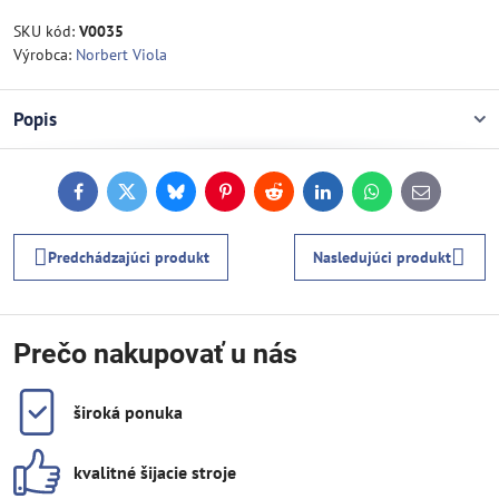
SKU kód:
V0035
Výrobca:
Norbert Viola
Popis
Facebook
Twitter
Bluesky
Pinterest
Reddit
LinkedIn
WhatsApp
E-
mail
Predchádzajúci produkt
Nasledujúci produkt
Prečo nakupovať u nás
široká ponuka
kvalitné šijacie stroje