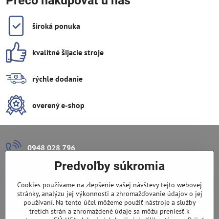
Prečo nakupovať u nás
široká ponuka
kvalitné šijacie stroje
rýchle dodanie
overený e-shop
0948 028 796
Predvoľby súkromia
info​@lazuli​.sk
Cookies používame na zlepšenie vašej návštevy tejto webovej
Lazuli s​.r​.o​.
stránky, analýzu jej výkonnosti a zhromažďovanie údajov o jej
používaní. Na tento účel môžeme použiť nástroje a služby
tretích strán a zhromaždené údaje sa môžu preniesť k
Predajňa