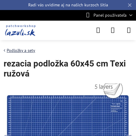
✕
Radi vás uvidíme aj na našich
kurzoch šitia
Panel používateľa
Podložky a sety
rezacia podložka 60x45 cm Texi
ružová