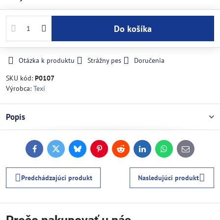
Do košíka
Otázka k produktu
Strážny pes
Doručenia
SKU kód:
P0107
Výrobca:
Texi
Popis
Facebook
Twitter
Bluesky
Pinterest
Reddit
LinkedIn
WhatsApp
E-
mail
Predchádzajúci produkt
Nasledujúci produkt